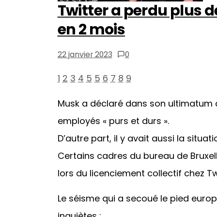
Twitter a perdu plus d
en 2 mois
22 janvier 2023
0
1
2
3
4
5
5
6
7
8
9
Musk a déclaré dans son ultimatum qu’
employés « purs et durs ».
D’autre part, il y avait aussi la situ
Certains cadres du bureau de Bruxel
lors du licenciement collectif chez Tw
Le séisme qui a secoué le pied europ
inquiètes :