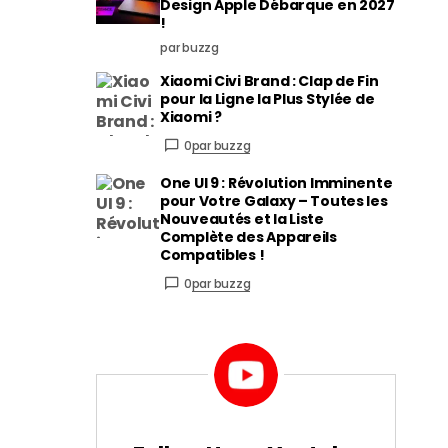
Design Apple Débarque en 2027
!
par buzzg
Xiaomi Civi Brand : Clap de Fin
pour la Ligne la Plus Stylée de
Xiaomi ?
0
par buzzg
One UI 9 : Révolution Imminente
pour Votre Galaxy – Toutes les
Nouveautés et la Liste
Complète des Appareils
Compatibles !
0
par buzzg