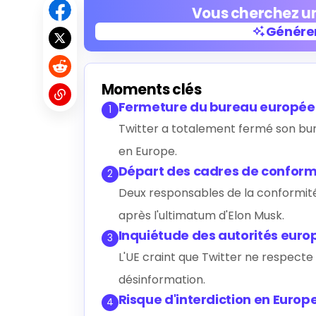
Vous cherchez un
Générer
Générer
Moments clés
Fermeture du bureau europé
1
Twitter a totalement fermé son bur
en Europe.
Départ des cadres de conform
2
Deux responsables de la conformité 
après l'ultimatum d'Elon Musk.
Inquiétude des autorités eur
3
L'UE craint que Twitter ne respecte 
désinformation.
Risque d'interdiction en Europ
4