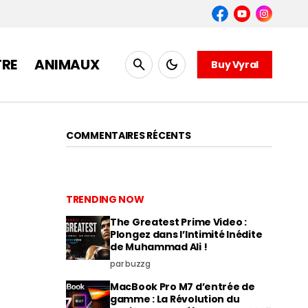
TRE
ANIMAUX
Buy Vyral
COMMENTAIRES RÉCENTS
TRENDING NOW
The Greatest Prime Video :
Plongez dans l’Intimité Inédite
de Muhammad Ali !
par buzzg
MacBook Pro M7 d’entrée de
gamme : La Révolution du