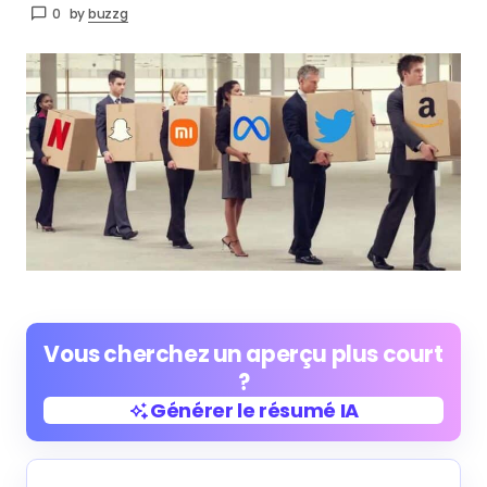
0
by
buzzg
Vous cherchez un aperçu plus court
?
Générer le résumé IA