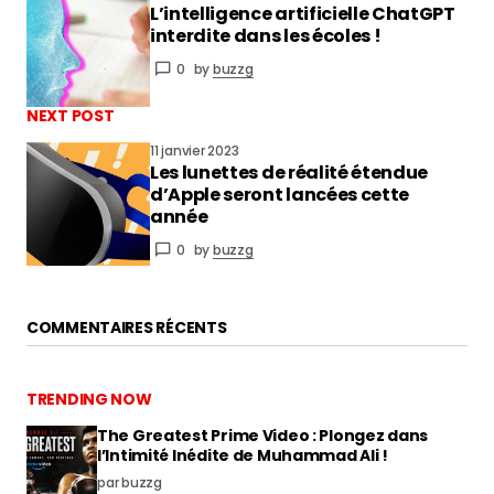
L’intelligence artificielle ChatGPT
vous connecter
interdite dans les écoles !
0
by
buzzg
NEXT POST
11 janvier 2023
Les lunettes de réalité étendue
d’Apple seront lancées cette
année
0
by
buzzg
COMMENTAIRES RÉCENTS
TRENDING NOW
The Greatest Prime Video : Plongez dans
l’Intimité Inédite de Muhammad Ali !
par buzzg