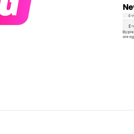
Ne
E-
By pre
are ag
CATEGORIES
COLLECTI