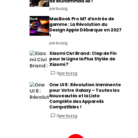
de Muhammad Ali !
par buzzg
MacBook Pro M7 d’entrée de
gamme : La Révolution du
Design Apple Débarque en 2027
!
par buzzg
Xiaomi Civi Brand : Clap de Fin
pour la Ligne la Plus Stylée de
Xiaomi ?
0
par buzzg
One UI 9 : Révolution Imminente
pour Votre Galaxy – Toutes les
Nouveautés et la Liste
Complète des Appareils
Compatibles !
0
par buzzg