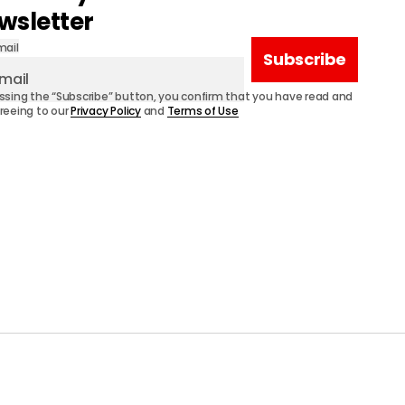
wsletter
mail
Subscribe
ssing the “Subscribe” button, you confirm that you have read and
reeing to our
Privacy Policy
and
Terms of Use
ONS
ABOUT