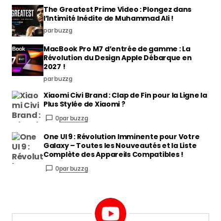
The Greatest Prime Video : Plongez dans
l’Intimité Inédite de Muhammad Ali !
par buzzg
MacBook Pro M7 d’entrée de gamme : La
Révolution du Design Apple Débarque en
2027 !
par buzzg
Xiaomi Civi Brand : Clap de Fin pour la Ligne la
Plus Stylée de Xiaomi ?
0
par buzzg
One UI 9 : Révolution Imminente pour Votre
Galaxy – Toutes les Nouveautés et la Liste
Complète des Appareils Compatibles !
0
par buzzg