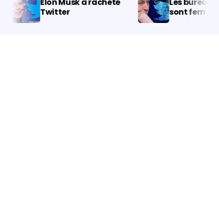
Elon Musk a racheté
Les bureaux de
Twitter￼
sont fermés !