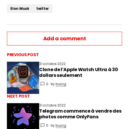
Elon Musk
twitter
Add a comment
PREVIOUS POST
31 octobre 2022
Clone de l’Apple Watch Ultra à 30
vous connecter
dollars seulement
0
by
buzzg
NEXT POST
31 octobre 2022
Telegram commence à vendre des
photos comme OnlyFans
0
by
buzzg