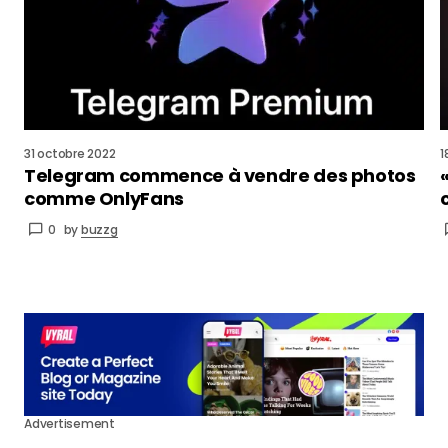
31 octobre 2022
1
Telegram commence à vendre des photos
comme OnlyFans
0
by
buzzg
Advertisement