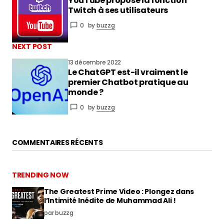
YouTube propose la fonction
vous connecter
Twitch à ses utilisateurs
0
by
buzzg
NEXT POST
13 décembre 2022
Le ChatGPT est-il vraiment le
premier Chatbot pratique au
monde ?
0
by
buzzg
COMMENTAIRES RÉCENTS
TRENDING NOW
The Greatest Prime Video : Plongez dans
l’Intimité Inédite de Muhammad Ali !
par buzzg