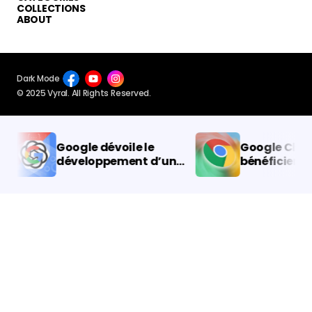
CATEGORIES
COLLECTIONS
ABOUT
Dark Mode
© 2025 Vyral. All Rights Reserved.
Google dévoile le
Google Chrom
développement d’un
bénéficiera de
moteur de recherche à
du mode d’éc
intelligence artificielle
d’énergie !