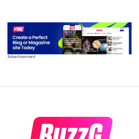
0
by
buzzg
Advertisement