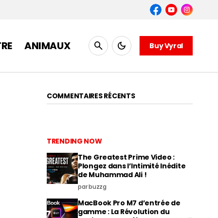
TRE
ANIMAUX
Buy Vyral
COMMENTAIRES RÉCENTS
TRENDING NOW
The Greatest Prime Video :
Plongez dans l’Intimité Inédite
de Muhammad Ali !
par buzzg
MacBook Pro M7 d’entrée de
gamme : La Révolution du