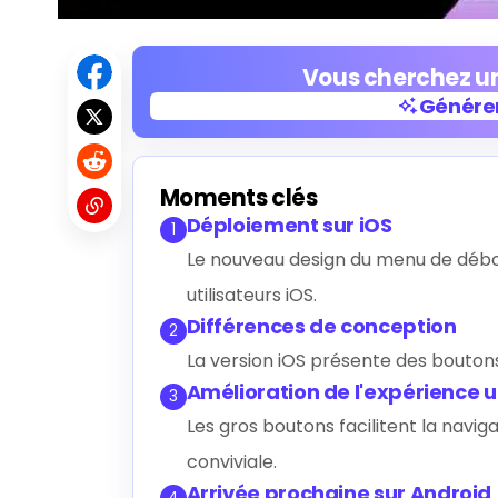
Vous cherchez un
Générer
Générer
Moments clés
Déploiement sur iOS
1
Le nouveau design du menu de débo
utilisateurs iOS.
Différences de conception
2
La version iOS présente des bouton
Amélioration de l'expérience ut
3
Les gros boutons facilitent la naviga
conviviale.
Arrivée prochaine sur Android
4