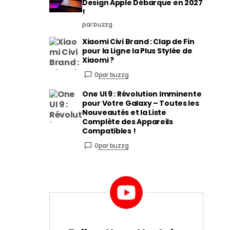
Design Apple Débarque en 2027
!
par buzzg
Xiaomi Civi Brand : Clap de Fin
pour la Ligne la Plus Stylée de
Xiaomi ?
0
par buzzg
One UI 9 : Révolution Imminente
pour Votre Galaxy – Toutes les
Nouveautés et la Liste
Complète des Appareils
Compatibles !
0
par buzzg