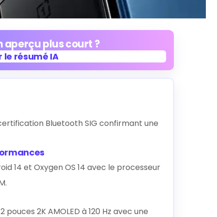
 aperçu plus court ?
 le résumé IA
 le résumé IA
certification Bluetooth SIG confirmant une
rformances
d 14 et Oxygen OS 14 avec le processeur
M.
,82 pouces 2K AMOLED à 120 Hz avec une