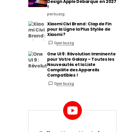
Design Apple Débarque en 2027
!
par buzzg
Xiaomi Civi Brand : Clap de Fin
pour la Ligne la Plus Stylée de
Xiaomi ?
0
par buzzg
One UI 9 : Révolution Imminente
pour Votre Galaxy – Toutes les
Nouveautés et la Liste
Complète des Appareils
Compatibles !
0
par buzzg