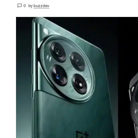
0
by
buzzdev