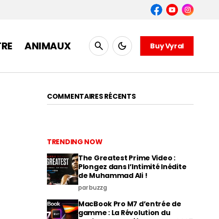
TRE
ANIMAUX
Buy Vyral
COMMENTAIRES RÉCENTS
TRENDING NOW
The Greatest Prime Video :
Plongez dans l’Intimité Inédite
de Muhammad Ali !
par buzzg
MacBook Pro M7 d’entrée de
gamme : La Révolution du