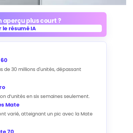
 aperçu plus court ?
 le résumé IA
 le résumé IA
 60
s de 30 millions d'unités, dépassant
ro
lion d’unités en six semaines seulement.
es Mate
nt varié, atteignant un pic avec la Mate
ate 70