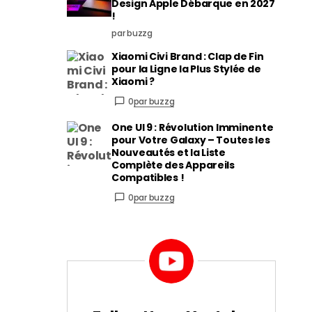
Design Apple Débarque en 2027
!
par buzzg
Xiaomi Civi Brand : Clap de Fin
pour la Ligne la Plus Stylée de
Xiaomi ?
0
par buzzg
One UI 9 : Révolution Imminente
pour Votre Galaxy – Toutes les
Nouveautés et la Liste
Complète des Appareils
Compatibles !
0
par buzzg