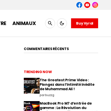
TRE
ANIMAUX
Buy Vyral
COMMENTAIRES RÉCENTS
TRENDING NOW
The Greatest Prime Video :
Plongez dans l’Intimité Inédite
de Muhammad Ali !
par buzzg
MacBook Pro M7 d’entrée de
gamme : La Révolution du