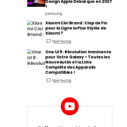
Design Apple Débarque en 2027
!
par buzzg
Xiaomi Civi Brand : Clap de Fin
pour la Ligne la Plus Stylée de
Xiaomi ?
0
par buzzg
One UI 9 : Révolution Imminente
pour Votre Galaxy – Toutes les
Nouveautés et la Liste
Complète des Appareils
Compatibles !
0
par buzzg