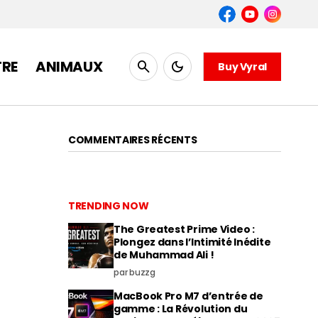
TRE
ANIMAUX
Buy Vyral
COMMENTAIRES RÉCENTS
TRENDING NOW
The Greatest Prime Video :
Plongez dans l’Intimité Inédite
de Muhammad Ali !
par buzzg
MacBook Pro M7 d’entrée de
gamme : La Révolution du