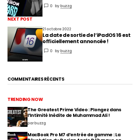
0
by
buzzg
NEXT POST
21 octobre 2022
La date de sortie de l’iPadOS 16 est
officiellement annoncée !
0
by
buzzg
COMMENTAIRES RÉCENTS
TRENDING NOW
The Greatest Prime Video : Plongez dans
l’Intimité Inédite de Muhammad Ali !
par buzzg
MacBook Pro M7 d’entrée de gamme : La