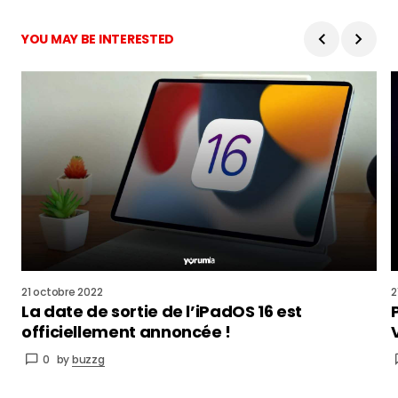
YOU MAY BE INTERESTED
21 octobre 2022
2
La date de sortie de l’iPadOS 16 est
officiellement annoncée !
0
by
buzzg