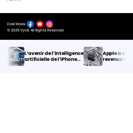
Dark Mode
© 2025 Vyral. All Rights Reserved.
L’avenir de l’intelligence
Apple a annon
artificielle de l’iPhone
revenus au cou
d’Apple : une
derniers mois
collaboration avec
OpenAI