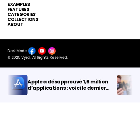
EXAMPLES
FEATURES
CATEGORIES
COLLECTIONS
ABOUT
Dark Mode
© 2025 Vyral. All Rights Reserved.
Apple a désapprouvé 1,6
Malgré la cr
million d’applications :
économiqu
voici le dernier rapport
et les mauv
de l’App Store
performance
les dernièr
d’Apple son
bonnes.