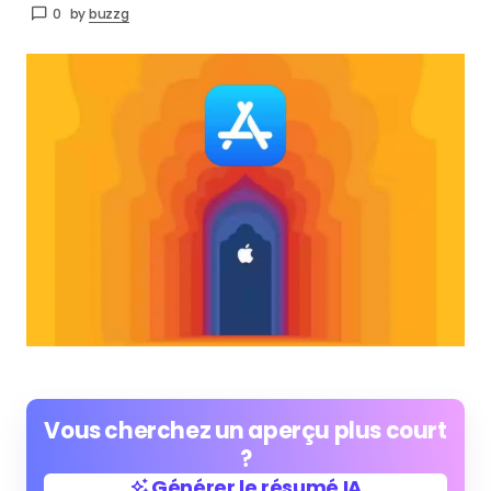
0
by
buzzg
Vous cherchez un aperçu plus court
?
Générer le résumé IA