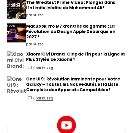
The Greatest Prime Video : Plongez dans
l’Intimité Inédite de Muhammad Ali !
par buzzg
MacBook Pro M7 d’entrée de gamme : La
Révolution du Design Apple Débarque en
2027 !
par buzzg
Xiaomi Civi Brand : Clap de Fin pour la Ligne la
Plus Stylée de Xiaomi ?
0
par buzzg
One UI 9 : Révolution Imminente pour Votre
Galaxy – Toutes les Nouveautés et la Liste
Complète des Appareils Compatibles !
0
par buzzg