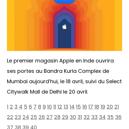
Le premier magasin Apple en Inde ouvrira
ses portes au Bandra Kurla Complex de
Mumbai aujourd’hui, le 18 avril, suivi du Select
Citywalk Mall de Delhi le 20 avril.
1
2
3
4
5
6
7
8
9
10
11
12
13
14
15
16
17
18
19
20
21
22
23
24
25
26
27
28
29
30
31
32
33
34
35
36
37
38
39
40