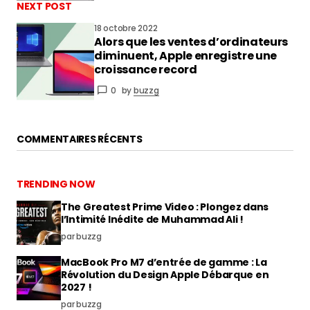
NEXT POST
18 octobre 2022
Alors que les ventes d’ordinateurs
diminuent, Apple enregistre une
croissance record
0
by
buzzg
COMMENTAIRES RÉCENTS
TRENDING NOW
The Greatest Prime Video : Plongez dans
l’Intimité Inédite de Muhammad Ali !
par buzzg
MacBook Pro M7 d’entrée de gamme : La
Révolution du Design Apple Débarque en
2027 !
par buzzg