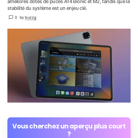
améliorés dotés de puces A14 Bionic et M2, tandis que la
stabilité du système est un enjeu clé.
0
by
buzzg
Vous cherchez un aperçu plus court
?