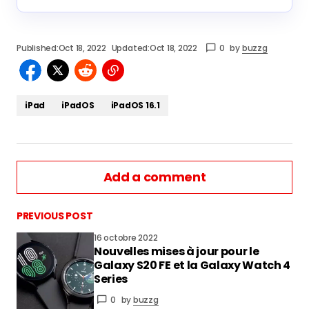
Published:
Oct 18, 2022
Updated:
Oct 18, 2022
0
by
buzzg
iPad
iPadOS
iPadOS 16.1
Add a comment
PREVIOUS POST
16 octobre 2022
Nouvelles mises à jour pour le
vous connecter
Galaxy S20 FE et la Galaxy Watch 4
Series
0
by
buzzg