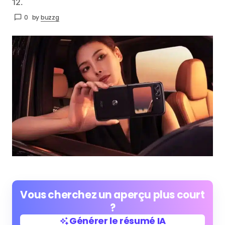
12.
0
by
buzzg
Vous cherchez un aperçu plus court
?
Générer le résumé IA