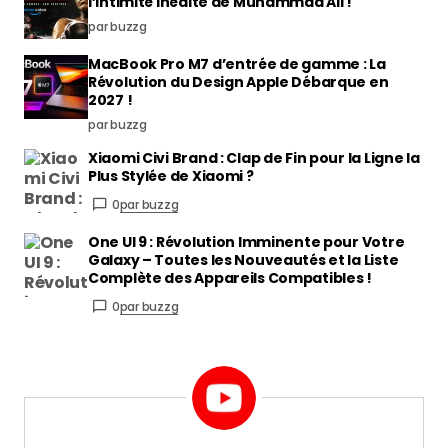
l’Intimité Inédite de Muhammad Ali !
par buzzg
MacBook Pro M7 d’entrée de gamme : La
Révolution du Design Apple Débarque en
2027 !
par buzzg
Xiaomi Civi Brand : Clap de Fin pour la Ligne la
Plus Stylée de Xiaomi ?
0
par buzzg
One UI 9 : Révolution Imminente pour Votre
Galaxy – Toutes les Nouveautés et la Liste
Complète des Appareils Compatibles !
0
par buzzg