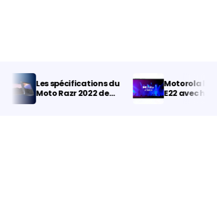
Les spécifications du
Motorola lance 
Moto Razr 2022 de
E22 avec haut-
Motorola ont été
stéréo pour 20
divulguées après
l’annulation de sa
présentation.