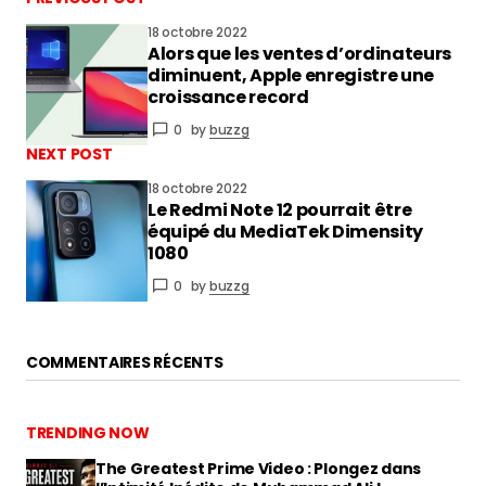
18 octobre 2022
Alors que les ventes d’ordinateurs
vous connecter
diminuent, Apple enregistre une
croissance record
0
by
buzzg
NEXT POST
18 octobre 2022
Le Redmi Note 12 pourrait être
équipé du MediaTek Dimensity
1080
0
by
buzzg
COMMENTAIRES RÉCENTS
TRENDING NOW
The Greatest Prime Video : Plongez dans