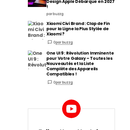
Design Apple Débarque en 2027
!
par buzzg
Xiaomi Civi Brand : Clap de Fin
pour la Ligne la Plus Stylée de
Xiaomi ?
0
par buzzg
One UI 9 : Révolution Imminente
pour Votre Galaxy – Toutes les
Nouveautés et la Liste
Complète des Appareils
Compatibles !
0
par buzzg