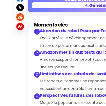
Générer
Générer
Moments clés
Abandon du robot Roxo par F
1
FedEx arrête le développement de s
raison de performances insuffisante
Amazon met fin aux tests du r
2
Amazon suspend son projet Scout et
une équipe réduite.
Limitations des robots de livra
3
Les robots autonomes ne répondent
nécessitent un contrôle humain dans
Perspectives futures des robot
4
Malgré la popularité croissante de