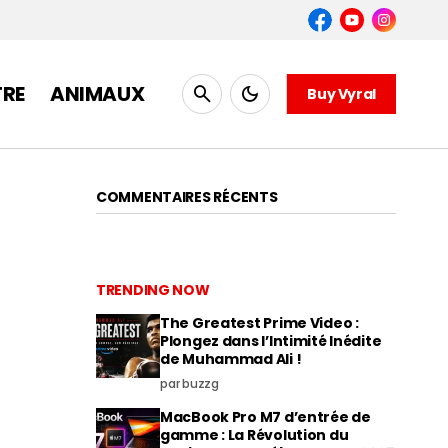
TRE
ANIMAUX
Buy Vyral
COMMENTAIRES RÉCENTS
TRENDING NOW
The Greatest Prime Video :
Plongez dans l’Intimité Inédite
de Muhammad Ali !
par buzzg
MacBook Pro M7 d’entrée de
gamme : La Révolution du