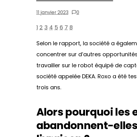
11 janvier 2023
0
1
2
3
4
5
6
7
8
Selon le rapport, la société a égal
concentrer sur d’autres opportunit
travailler sur le robot équipé de cap
société appelée DEKA. Roxo a été te
trois ans.
Alors pourquoi les 
abandonnent-elles 