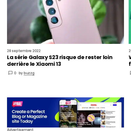
28 septembre 2022
2
La série Galaxy S23 risque de rester loin
derrière le Xiaomi 13
0
by
buzzg
Advertisement