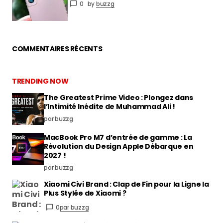
0
by
buzzg
COMMENTAIRES RÉCENTS
TRENDING NOW
The Greatest Prime Video : Plongez dans
l’Intimité Inédite de Muhammad Ali !
par buzzg
MacBook Pro M7 d’entrée de gamme : La
Révolution du Design Apple Débarque en
2027 !
par buzzg
Xiaomi Civi Brand : Clap de Fin pour la Ligne la
Plus Stylée de Xiaomi ?
0
par buzzg