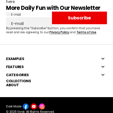
here
More Daily Fun with Our Newsletter
E-mail
Subscribe
By pressing the “Subscribe” button, you confirm that you have
read and are agreeing to our
Privacy Policy
and
Terms of Use
EXAMPLES
FEATURES
CATEGORIES
COLLECTIONS
ABOUT
Dark Mode
© 2025 Vyral. All Rights Reserved.