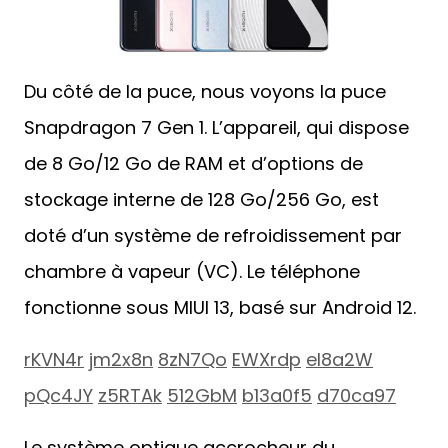
Du côté de la puce, nous voyons la puce
Snapdragon 7 Gen 1. L’appareil, qui dispose
de 8 Go/12 Go de RAM et d’options de
stockage interne de 128 Go/256 Go, est
doté d’un système de refroidissement par
chambre à vapeur (VC). Le téléphone
fonctionne sous MIUI 13, basé sur Android 12.
rKVN4r
jm2x8n
8zN7Qo
EWXrdp
el8a2W
pQc4JY
z5RTAk
512GbM
b13a0f5
d70ca97
Le système optique accrocheur du