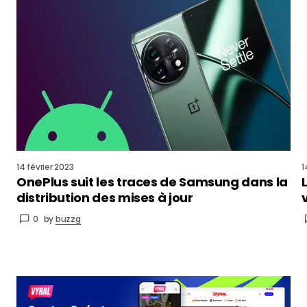
14 février 2023
1
OnePlus suit les traces de Samsung dans la
distribution des mises à jour
0
by
buzzg