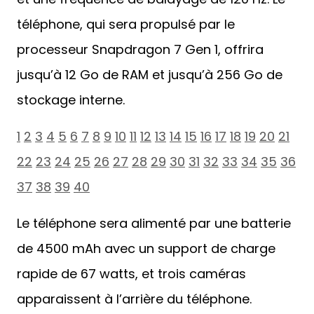
téléphone, qui sera propulsé par le
processeur Snapdragon 7 Gen 1, offrira
jusqu’à 12 Go de RAM et jusqu’à 256 Go de
stockage interne.
1
2
3
4
5
6
7
8
9
10
11
12
13
14
15
16
17
18
19
20
21
22
23
24
25
26
27
28
29
30
31
32
33
34
35
36
37
38
39
40
Le téléphone sera alimenté par une batterie
de 4500 mAh avec un support de charge
rapide de 67 watts, et trois caméras
apparaissent à l’arrière du téléphone.