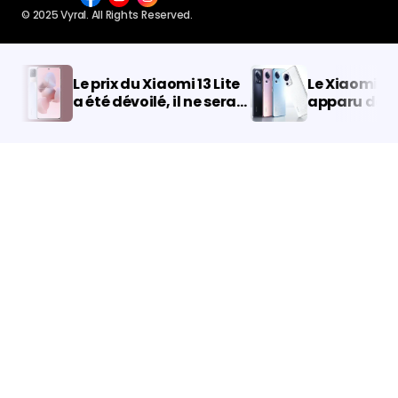
© 2025 Vyral. All Rights Reserved.
Le prix du Xiaomi 13 Lite
Le Xiaomi 13 Lit
a été dévoilé, il ne sera
apparu dans l
pas bon marché.
données IMEI : 
caractéristiqu