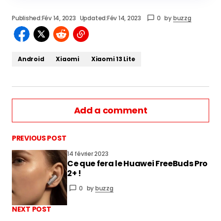
Published:
Fév 14, 2023
Updated:
Fév 14, 2023
0
by
buzzg
Android
Xiaomi
Xiaomi 13 Lite
Add a comment
PREVIOUS POST
14 février 2023
Ce que fera le Huawei FreeBuds Pro
vous connecter
2+ !
0
by
buzzg
NEXT POST