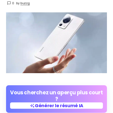
0
by
buzzg
Vous cherchez un aperçu plus court
?
Générer le résumé IA