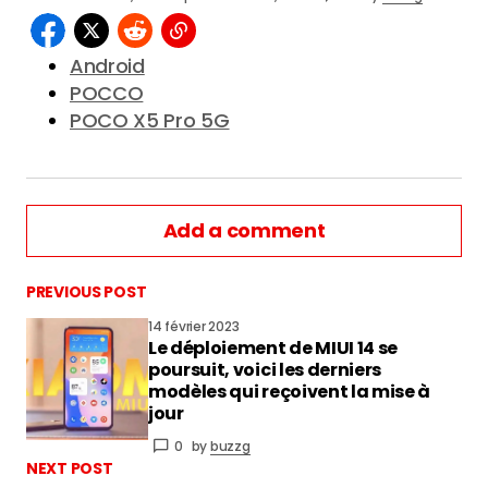
Android
POCCO
POCO X5 Pro 5G
Add a comment
PREVIOUS POST
14 février 2023
Le déploiement de MIUI 14 se
vous connecter
poursuit, voici les derniers
modèles qui reçoivent la mise à
jour
0
by
buzzg
NEXT POST