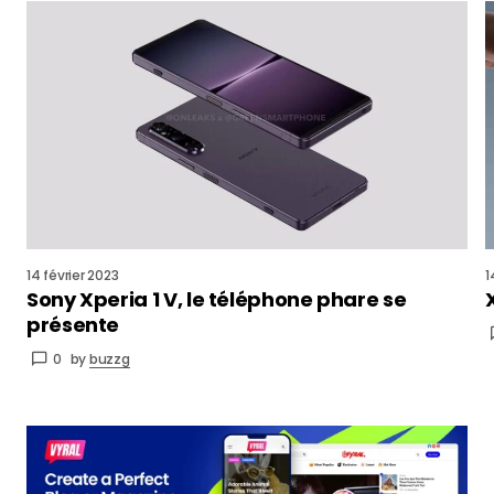
14 février 2023
1
Sony Xperia 1 V, le téléphone phare se
présente
0
by
buzzg