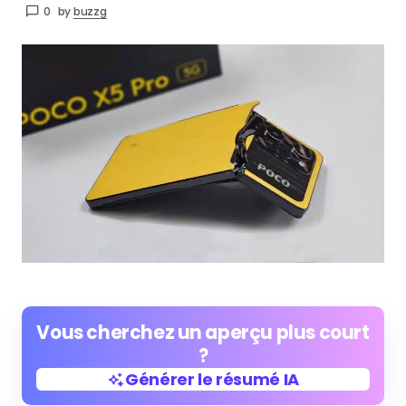
0
by
buzzg
Vous cherchez un aperçu plus court
?
Générer le résumé IA