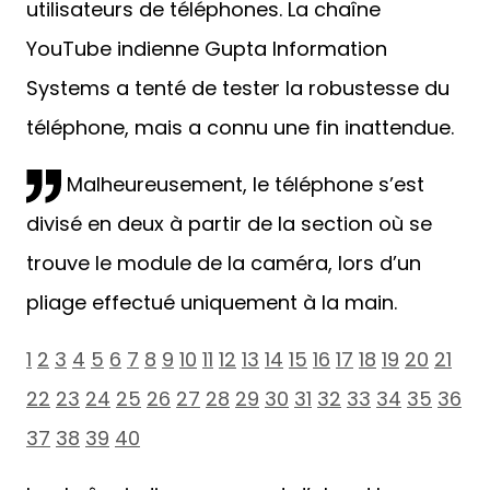
utilisateurs de téléphones. La chaîne
YouTube indienne Gupta Information
Systems a tenté de tester la robustesse du
téléphone, mais a connu une fin inattendue.
Malheureusement, le téléphone s’est
divisé en deux à partir de la section où se
trouve le module de la caméra, lors d’un
pliage effectué uniquement à la main.
1
2
3
4
5
6
7
8
9
10
11
12
13
14
15
16
17
18
19
20
21
22
23
24
25
26
27
28
29
30
31
32
33
34
35
36
37
38
39
40