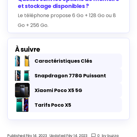
et stockage disponibles ?
Le téléphone propose 6 Go + 128 Go ou 8
Go + 256 Go.
À suivre
Caractéristiques Clés
Snapdragon 778G Puissant
Xiaomi Poco X5 5G
Tarifs Poco X5
Published:
Fév 14, 2023
Updated:
Fév 14, 2023
0
by
buzzg