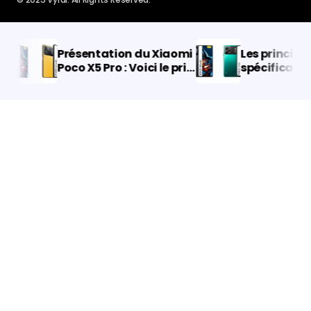
Présentation du Xiaomi
Les principales
Poco X5 Pro : Voici le prix
spécification
et les caractéristiques
X5 Pro 5G ont é
annoncées :
Snapdragon 7
appareil photo
plus encore