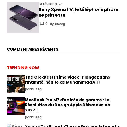
14 février 2023
Sony Xperia 1 V, le téléphone phare
se présente
0
by
buzzg
COMMENTAIRES RÉCENTS
TRENDING NOW
The Greatest Prime Video : Plongez dans
l’Intimité Inédite de Muhammad Ali !
par buzzg
MacBook Pro M7 d’entrée de gamme : La
Révolution du Design Apple Débarque en
2027 !
par buzzg
Xiaomi Civi Brand : Clap de Fin pour la Ligne la