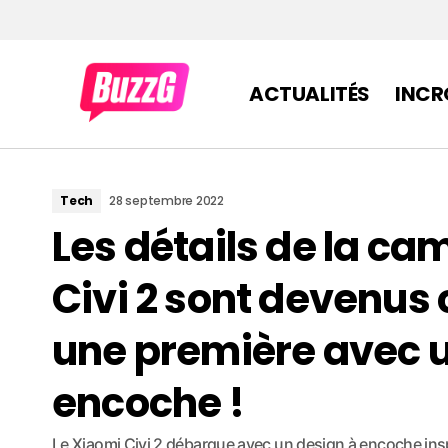
ACTUALITÉS
INCR
Tech
28 septembre 2022
Les détails de la c
Civi 2 sont devenus c
une première avec u
encoche !
Le Xiaomi Civi 2 débarque avec un design à encoche ins