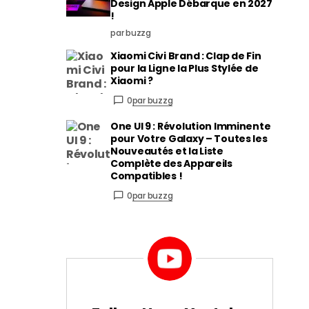
Design Apple Débarque en 2027
!
par buzzg
Xiaomi Civi Brand : Clap de Fin
pour la Ligne la Plus Stylée de
Xiaomi ?
0
par buzzg
One UI 9 : Révolution Imminente
pour Votre Galaxy – Toutes les
Nouveautés et la Liste
Complète des Appareils
Compatibles !
0
par buzzg