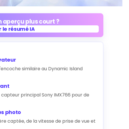
 aperçu plus court ?
 le résumé IA
 le résumé IA
vateur
 d'encoche similaire au Dynamic Island
vant
capteur principal Sony IMX766 pour de
es photo
ère captée, de la vitesse de prise de vue et