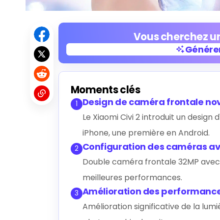
Vous cherchez un
Générer
Générer
Moments clés
Design de caméra frontale no
1
Le Xiaomi Civi 2 introduit un design
iPhone, une première en Android.
Configuration des caméras a
2
Double caméra frontale 32MP avec 
meilleures performances.
Amélioration des performanc
3
Amélioration significative de la lumi