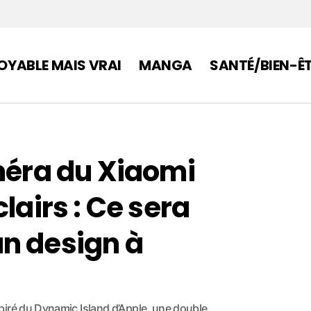
OYABLE MAIS VRAI
MANGA
SANTÉ/BIEN-Ê
améra du Xiaomi
lairs : Ce sera
n design à
piré du Dynamic Island d’Apple, une double