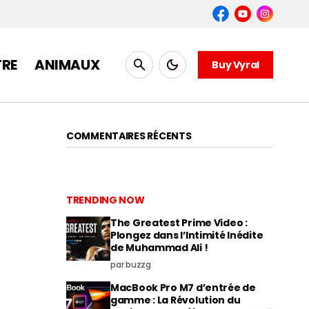
TRE
ANIMAUX
Buy Vyral
COMMENTAIRES RÉCENTS
TRENDING NOW
The Greatest Prime Video :
Plongez dans l’Intimité Inédite
de Muhammad Ali !
par buzzg
MacBook Pro M7 d’entrée de
gamme : La Révolution du