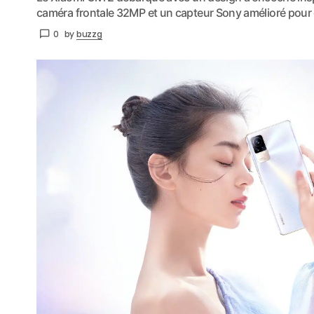
caméra frontale 32MP et un capteur Sony amélioré pour 
0
by
buzzg