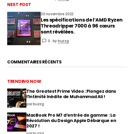
NEXT POST
20 novembre 2022
Les spécifications de l’AMD Ryzen
Threadripper 7000 à 96 cœurs
sont révélées.
0
by
buzzg
COMMENTAIRES RÉCENTS
TRENDING NOW
The Greatest Prime Video : Plongez dans
l’Intimité Inédite de Muhammad Ali !
par buzzg
MacBook Pro M7 d’entrée de gamme : La
Révolution du Design Apple Débarque en
2027 !
par buzzg