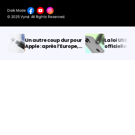
Dark Mode
© 2025 Vyral. All Rights Reserved.
Un autre coup dur pour
La loi USB-C es
Apple : après l’Europe,
officiellement
un autre pays adopte
approuvée dans 
l’USB-C
iPhones passe
Type C !