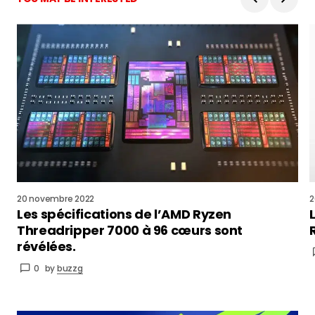
20 novembre 2022
2
Les spécifications de l’AMD Ryzen
Threadripper 7000 à 96 cœurs sont
révélées.
0
by
buzzg