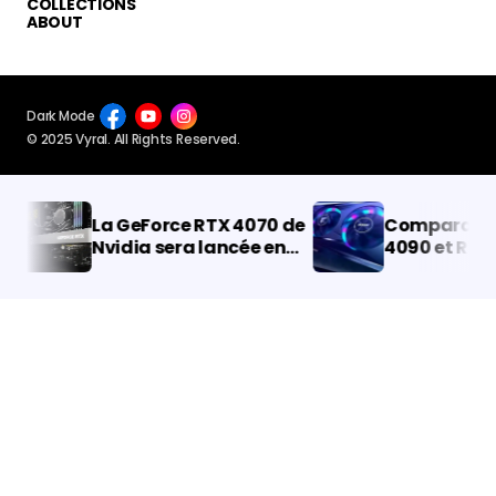
COLLECTIONS
ABOUT
Dark Mode
© 2025 Vyral. All Rights Reserved.
La GeForce RTX 4070 de
Comparaison 
Nvidia sera lancée en
4090 et RTX 40
avril.
voyez les diff
entre les GPU 