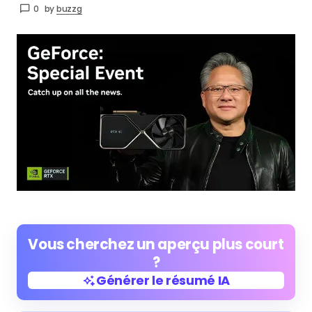
0
by
buzzg
Vous cherchez un aperçu plus court
?
Générer le résumé IA