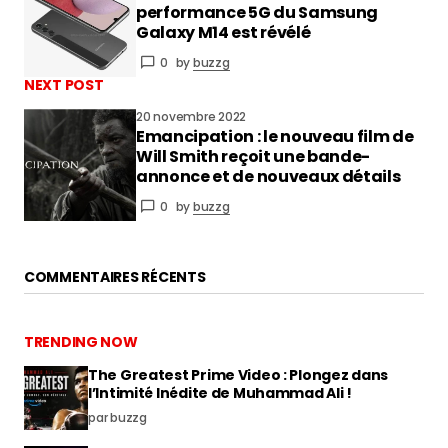
performance 5G du Samsung
Galaxy M14 est révélé
0
by
buzzg
NEXT POST
20 novembre 2022
Emancipation : le nouveau film de
Will Smith reçoit une bande-
annonce et de nouveaux détails
0
by
buzzg
COMMENTAIRES RÉCENTS
TRENDING NOW
The Greatest Prime Video : Plongez dans
l’Intimité Inédite de Muhammad Ali !
par buzzg