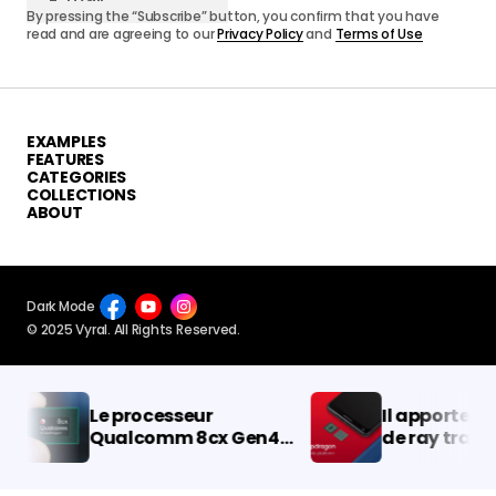
By pressing the “Subscribe” button, you confirm that you have
read and are agreeing to our
Privacy Policy
and
Terms of Use
EXAMPLES
FEATURES
CATEGORIES
COLLECTIONS
ABOUT
Dark Mode
© 2025 Vyral. All Rights Reserved.
Le processeur
Il apportera la
Qualcomm 8cx Gen4
de ray tracing
arrive : Rivalisera avec
smartphones : 