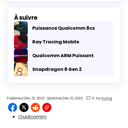
À suivre
Puissance Qualcomm 8cx
Ray Tracing Mobile
Qualcomm ARM Puissant
Snapdragon 8 Gen 2
Published:
Déc 01, 2022
Updated:
Déc 01, 2022
0
by
buzzg
Qualcomm