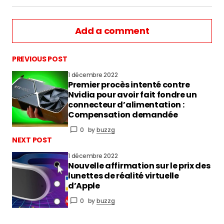
Add a comment
PREVIOUS POST
1 décembre 2022
Premier procès intenté contre
vous connecter
Nvidia pour avoir fait fondre un
connecteur d’alimentation :
Compensation demandée
0
by
buzzg
NEXT POST
1 décembre 2022
Nouvelle affirmation sur le prix des
lunettes de réalité virtuelle
d’Apple
0
by
buzzg