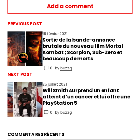
Add a comment
PREVIOUS POST
19 février 2021
Sortie de la bande-annonce
vous connecter
brutale du nouveau film Mortal
Kombat ; Scorpion, Sub-Zero et
beaucoup de morts
0
by
buzzg
NEXT POST
25 juillet 2021
Will Smith surprend un enfant
atteint d’un cancer et lui offre une
PlayStation 5
0
by
buzzg
COMMENTAIRES RÉCENTS