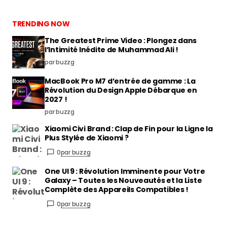
TRENDING NOW
The Greatest Prime Video : Plongez dans
l’Intimité Inédite de Muhammad Ali !
par buzzg
MacBook Pro M7 d’entrée de gamme : La
Révolution du Design Apple Débarque en
2027 !
par buzzg
Xiaomi Civi Brand : Clap de Fin pour la Ligne la
Plus Stylée de Xiaomi ?
0
par buzzg
One UI 9 : Révolution Imminente pour Votre
Galaxy – Toutes les Nouveautés et la Liste
Complète des Appareils Compatibles !
0
par buzzg