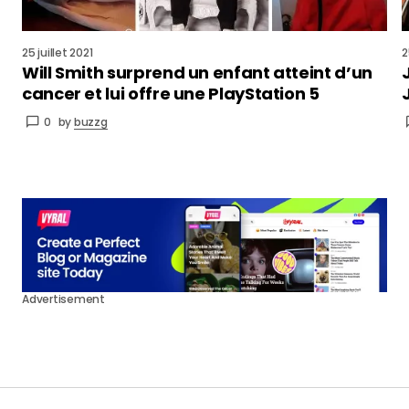
25 juillet 2021
2
Will Smith surprend un enfant atteint d’un
cancer et lui offre une PlayStation 5
0
by
buzzg
Advertisement