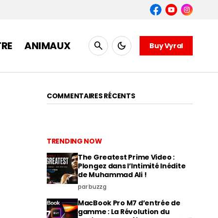
TRE
ANIMAUX
Buy Vyral
COMMENTAIRES RÉCENTS
TRENDING NOW
The Greatest Prime Video :
Plongez dans l’Intimité Inédite
de Muhammad Ali !
par buzzg
MacBook Pro M7 d’entrée de
gamme : La Révolution du