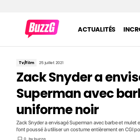
ACTUALITÉS
INCR
Tv/Film
25 juillet 2021
Zack Snyder a envis
Superman avec barb
uniforme noir
Zack Snyder a envisagé Superman avec barbe et mulet en 
l’ont poussé à utiliser un costume entièrement en CGI po
0
by
buzzg