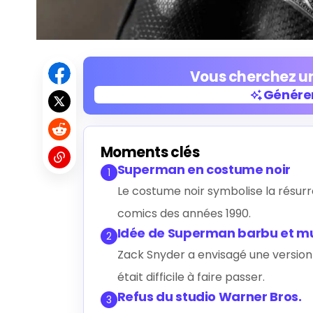
Vous cherchez un
Générer
Générer
Moments clés
Superman en costume noir
1
Le costume noir symbolise la résurr
comics des années 1990.
Idée de Superman barbu et m
2
Zack Snyder a envisagé une version 
était difficile à faire passer.
Refus du studio Warner Bros.
3