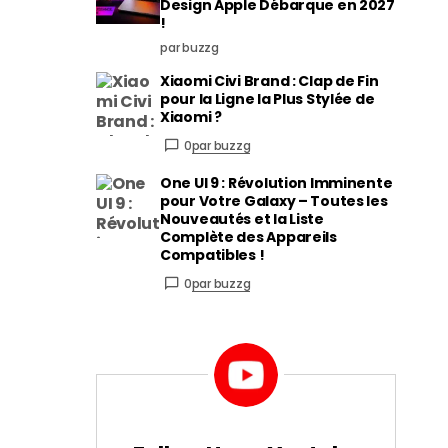
Design Apple Débarque en 2027
!
par buzzg
Xiaomi Civi Brand : Clap de Fin
pour la Ligne la Plus Stylée de
Xiaomi ?
0
par buzzg
One UI 9 : Révolution Imminente
pour Votre Galaxy – Toutes les
Nouveautés et la Liste
Complète des Appareils
Compatibles !
0
par buzzg