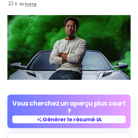
0
by
buzzg
Vous cherchez un aperçu plus court
?
Générer le résumé IA