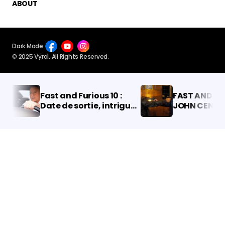
ABOUT
Dark Mode
© 2025 Vyral. All Rights Reserved.
Fast and Furious 10 :
FAST AND FURIO
Date de sortie, intrigue,
JOHN CENA RÉV
casting, état de la
HISTOIRE QUI P
production, et plus
AUX FANS
encore.