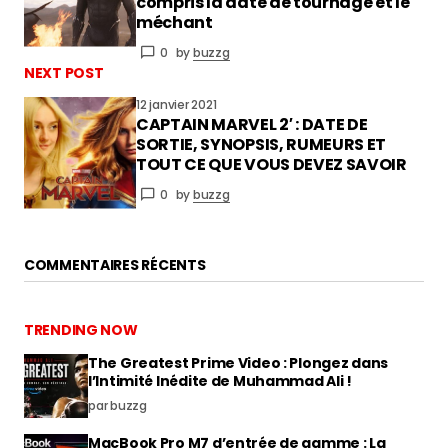
compris la date de tournage et le
méchant
0
by
buzzg
NEXT POST
12 janvier 2021
CAPTAIN MARVEL 2′ : DATE DE
SORTIE, SYNOPSIS, RUMEURS ET
TOUT CE QUE VOUS DEVEZ SAVOIR
0
by
buzzg
COMMENTAIRES RÉCENTS
TRENDING NOW
The Greatest Prime Video : Plongez dans
l’Intimité Inédite de Muhammad Ali !
par buzzg
MacBook Pro M7 d’entrée de gamme : La