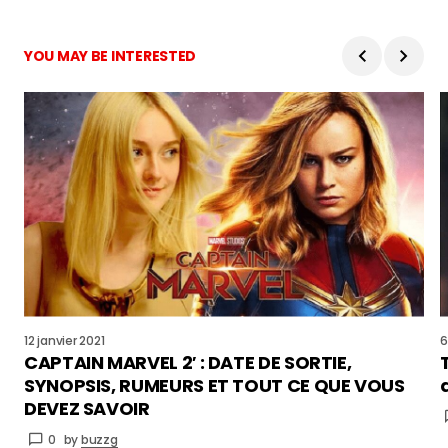
YOU MAY BE INTERESTED
12 janvier 2021
6
CAPTAIN MARVEL 2′ : DATE DE SORTIE,
SYNOPSIS, RUMEURS ET TOUT CE QUE VOUS
DEVEZ SAVOIR
0
by
buzzg