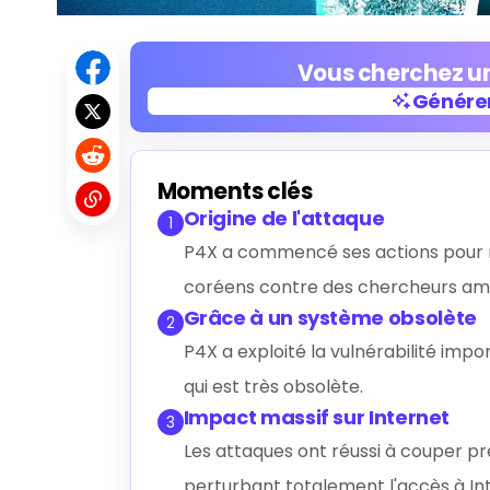
Vous cherchez un
Générer
Générer
Moments clés
Origine de l'attaque
1
P4X a commencé ses actions pour r
coréens contre des chercheurs amé
Grâce à un système obsolète
2
P4X a exploité la vulnérabilité imp
qui est très obsolète.
Impact massif sur Internet
3
Les attaques ont réussi à couper pr
perturbant totalement l'accès à In