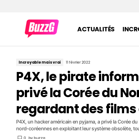
ACTUALITÉS
INCR
Incroyable mais vrai
11 février 2022
P4X, le pirate infor
privé la Corée du No
regardant des films 
P4X, un hacker américain en pyjama, a privé la Corée du 
nord-coréennes en exploitant leur système obsolète, tou
0
by
buzzg