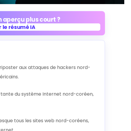
 aperçu plus court ?
 le résumé IA
 le résumé IA
iposter aux attaques de hackers nord-
ricains.
ortante du système Internet nord-coréen,
esque tous les sites web nord-coréens,
ternet.