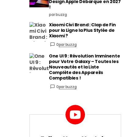
Design Apple Débarque en 2027
!
par buzzg
Xiaomi Civi Brand : Clap de Fin
pour la Ligne la Plus Stylée de
Xiaomi ?
0
par buzzg
One UI 9 : Révolution Imminente
pour Votre Galaxy – Toutes les
Nouveautés et la Liste
Complète des Appareils
Compatibles !
0
par buzzg