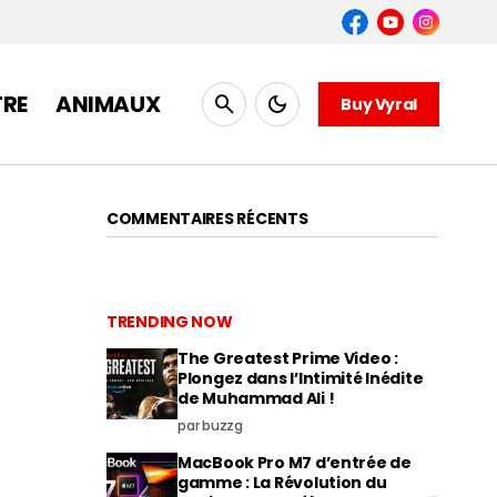
TRE
ANIMAUX
Buy Vyral
COMMENTAIRES RÉCENTS
TRENDING NOW
The Greatest Prime Video :
Plongez dans l’Intimité Inédite
de Muhammad Ali !
par buzzg
MacBook Pro M7 d’entrée de
gamme : La Révolution du