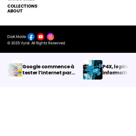
COLLECTIONS
ABOUT
Dark Mode
© 2025 Vyral. All Rights Reserved.
Google commence à
P4X, le pirate
tester l’Internet par
informatique qu
fibre optique à 5 et 8
privé la Corée 
Gbps￼
d’internet en r
des films d’Alien