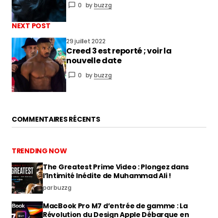
0
by
buzzg
NEXT POST
29 juillet 2022
Creed 3 est reporté ; voir la
nouvelle date
0
by
buzzg
COMMENTAIRES RÉCENTS
TRENDING NOW
The Greatest Prime Video : Plongez dans
l’Intimité Inédite de Muhammad Ali !
par buzzg
MacBook Pro M7 d’entrée de gamme : La
Révolution du Design Apple Débarque en