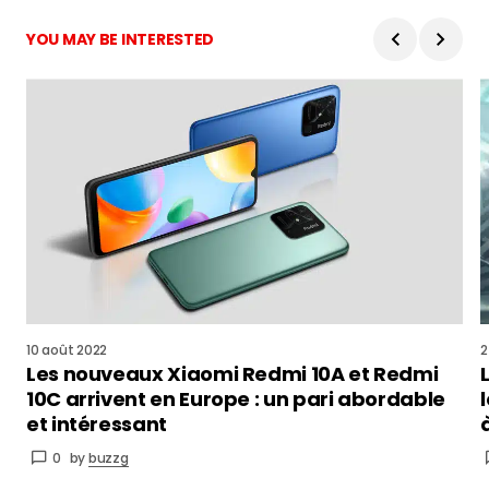
YOU MAY BE INTERESTED
10 août 2022
2
Les nouveaux Xiaomi Redmi 10A et Redmi
10C arrivent en Europe : un pari abordable
et intéressant
0
by
buzzg