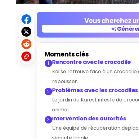
Vous cherchez un
Générer
Générer
Moments clés
Rencontre avec le crocodile
1
Kai se retrouve face à un crocodile e
repousser.
Problèmes avec les crocodiles
2
Le jardin de Kai est infesté de croc
animal.
Intervention des autorités
3
Une équipe de récupération déplace
sécurité locale.