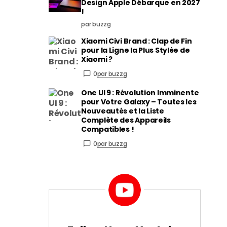
Design Apple Débarque en 2027
!
par buzzg
Xiaomi Civi Brand : Clap de Fin
pour la Ligne la Plus Stylée de
Xiaomi ?
0
par buzzg
One UI 9 : Révolution Imminente
pour Votre Galaxy – Toutes les
Nouveautés et la Liste
Complète des Appareils
Compatibles !
0
par buzzg