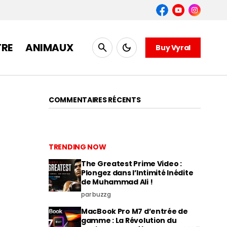
TRE
ANIMAUX
Buy Vyral
COMMENTAIRES RÉCENTS
TRENDING NOW
The Greatest Prime Video :
Plongez dans l’Intimité Inédite
de Muhammad Ali !
par buzzg
MacBook Pro M7 d’entrée de
gamme : La Révolution du