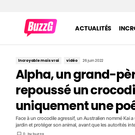
ACTUALITÉS
INCR
Incroyable mais vrai
vidéo
26 juin 2022
Alpha, un grand-pèr
repoussé un crocodil
uniquement une poêle
Face à un crocodile agressif, un Australien nommé Kai a u
jardin et protéger son animal, avant que les autorités int
0
by
buzzg