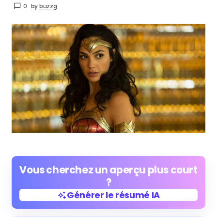
0
by
buzzg
Vous cherchez un aperçu plus court
?
Générer le résumé IA