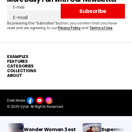
E-mail
Subscribe
By pressing the “Subscribe” button, you confirm that you have
read and are agreeing to our
Privacy Policy
and
Terms of Use
EXAMPLES
FEATURES
CATEGORIES
COLLECTIONS
ABOUT
Dark Mode
© 2025 Vyral. All Rights Reserved.
Wonder Woman 3 est
Superman 2 est 