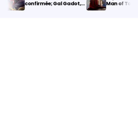
confirmée; Gal Gadot,
Man of Tomor
Lynda Carter et la
Débarque avec
réalisatrice Patty
Luthor en Armu
Jenkins de retour