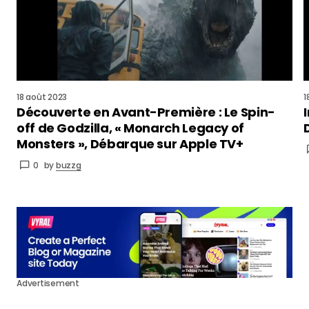
18 août 2023
1
Découverte en Avant-Première : Le Spin-
off de Godzilla, « Monarch Legacy of
Monsters », Débarque sur Apple TV+
0
by
buzzg
Advertisement