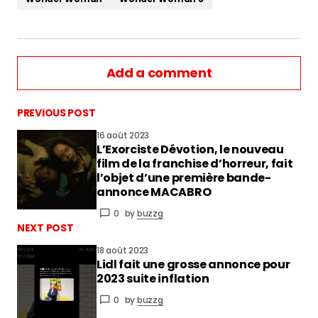
Add a comment
PREVIOUS POST
16 août 2023
L’Exorciste Dévotion, le nouveau
vous connecter
film de la franchise d’horreur, fait
l’objet d’une première bande-
annonce MACABRO
0
by
buzzg
NEXT POST
18 août 2023
Lidl fait une grosse annonce pour
2023 suite inflation
0
by
buzzg