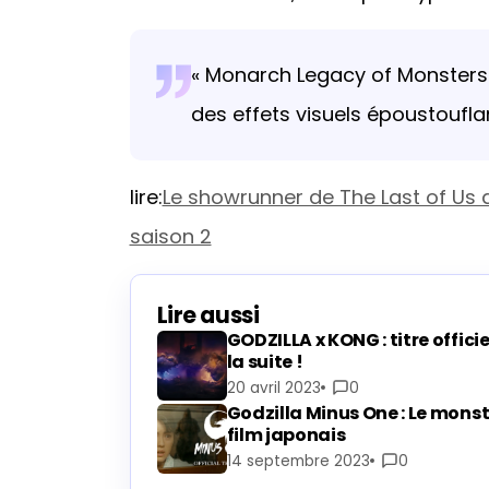
« Monarch Legacy of Monsters
des effets visuels époustoufla
lire:
Le showrunner de The Last of Us d
saison 2
Lire aussi
GODZILLA x KONG : titre offici
la suite !
20 avril 2023
0
Godzilla Minus One : Le monst
film japonais
14 septembre 2023
0