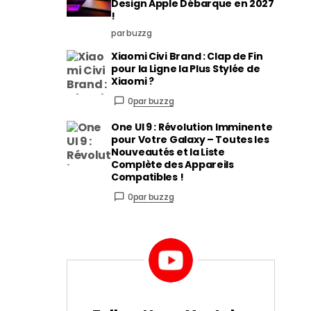
Design Apple Débarque en 2027
!
par buzzg
Xiaomi Civi Brand : Clap de Fin
pour la Ligne la Plus Stylée de
Xiaomi ?
0
par buzzg
One UI 9 : Révolution Imminente
pour Votre Galaxy – Toutes les
Nouveautés et la Liste
Complète des Appareils
Compatibles !
0
par buzzg