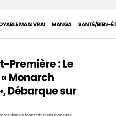
OYABLE MAIS VRAI
MANGA
SANTÉ/BIEN-Ê
-Première : Le
, « Monarch
», Débarque sur
l’organisation Monarch et ses monstres