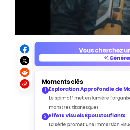
Vous cherchez un
Générer
Générer
Moments clés
Exploration Approfondie de M
1
Le spin-off met en lumière l'organi
monstres titanesques.
Effets Visuels Époustouflants
2
La série promet une immersion visu