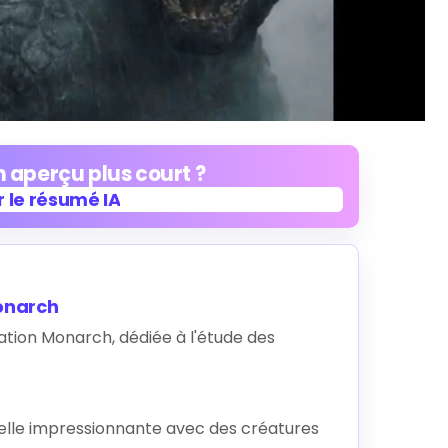
 aperçu plus court ?
 le résumé IA
 le résumé IA
onarch
sation Monarch, dédiée à l'étude des
elle impressionnante avec des créatures