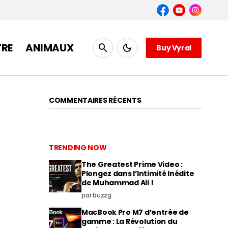
TRE
ANIMAUX
Buy Vyral
COMMENTAIRES RÉCENTS
TRENDING NOW
The Greatest Prime Video :
Plongez dans l’Intimité Inédite
de Muhammad Ali !
par buzzg
MacBook Pro M7 d’entrée de
gamme : La Révolution du