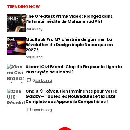
TRENDING NOW
The Greatest Prime Video : Plongez dans
l’Intimité Inédite de Muhammad Ali !
par buzzg
MacBook Pro M7 d’entrée de gamme : La
Révolution du Design Apple Débarque en
2027 !
par buzzg
Xiaomi Civi Brand : Clap de Fin pour la Ligne la
Plus Stylée de Xiaomi ?
0
par buzzg
One UI 9 : Révolution Imminente pour Votre
Galaxy – Toutes les Nouveautés et la Liste
Complète des Appareils Compatibles !
0
par buzzg