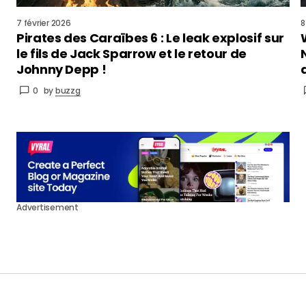
7 février 2026
8
Pirates des Caraïbes 6 : Le leak explosif sur
le fils de Jack Sparrow et le retour de
Johnny Depp !
0
by
buzzg
Advertisement