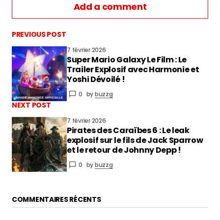
Add a comment
PREVIOUS POST
7 février 2026
Super Mario Galaxy Le Film : Le
vous connecter
Trailer Explosif avec Harmonie et
Yoshi Dévoilé !
0
by
buzzg
NEXT POST
7 février 2026
Pirates des Caraïbes 6 : Le leak
explosif sur le fils de Jack Sparrow
et le retour de Johnny Depp !
0
by
buzzg
COMMENTAIRES RÉCENTS