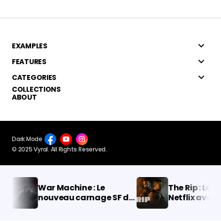
EXAMPLES
FEATURES
CATEGORIES
COLLECTIONS
ABOUT
Dark Mode
© 2025 Vyral. All Rights Reserved.
War Machine : Le
The Rip : Le thril
nouveau carnage SF de
Netflix avec Ma
Netflix avec Alan
Damon et Ben A
Ritchson est-il la claque
brise tous les r