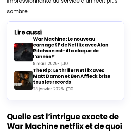
impressionnante au service d’un récit plus
sombre.
Lire aussi
War Machine : Le nouveau
carnage SF de Netflix avec Alan
Ritchson est-il la claque de
l’année ?
8 mars 2026
0
The Rip : Le thriller Netflix avec
Matt Damon et Ben Affleck brise
tous les records
28 janvier 2026
0
Quelle est l’intrigue exacte de
War Machine netflix et de quoi