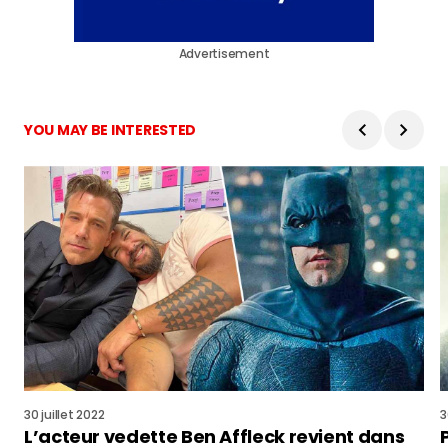
Advertisement
YOU MAY BE INTERESTED
30 juillet 2022
3
L’acteur vedette Ben Affleck revient dans