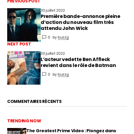
PREVIOUS POST
30 juillet 2022
Première bande-annonce pleine
vous connecter
d’action du nouveau film très
attendu John Wick
0
by
buzzg
NEXT POST
30 juillet 2022
L’acteur vedette Ben Affleck
revient dans le rôle de Batman
0
by
buzzg
COMMENTAIRES RÉCENTS
TRENDING NOW
The Greatest Prime Video : Plongez dans