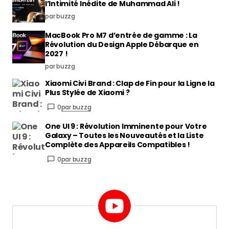
l’Intimité Inédite de Muhammad Ali !
par buzzg
MacBook Pro M7 d’entrée de gamme : La
Révolution du Design Apple Débarque en
2027 !
par buzzg
Xiaomi Civi Brand : Clap de Fin pour la Ligne la
Plus Stylée de Xiaomi ?
0
par buzzg
One UI 9 : Révolution Imminente pour Votre
Galaxy – Toutes les Nouveautés et la Liste
Complète des Appareils Compatibles !
0
par buzzg