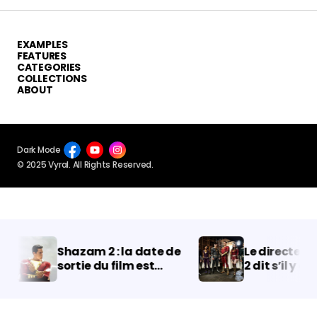
EXAMPLES
FEATURES
CATEGORIES
COLLECTIONS
ABOUT
Dark Mode
© 2025 Vyral. All Rights Reserved.
Shazam 2 : la date de
Le directeur d
sortie du film est
2 dit s’il y a de
repoussée à Noël 2022
pour un crosso
Black Adam.