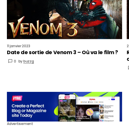
11 janvier 2023
2
Date de sortie de Venom 3 – Où va le film ?
0
by
buzzg
Advertisement