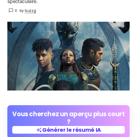
spectaculaire.
0
by
buzzg
Vous cherchez un aperçu plus court
?
Générer le résumé IA