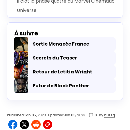
Il clot la phase quatre du Marvel Cinematic
Universe.
À suivre
Sortie Menacée France
Secrets du Teaser
Retour de Letitia Wright
Futur de Black Panther
Published:
Jan 05, 2023
Updated:
Jan 05, 2023
0
by
buzzg