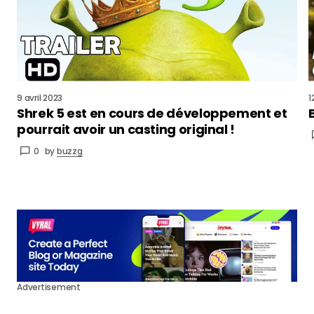
9 avril 2023
1
Shrek 5 est en cours de développement et
pourrait avoir un casting original !
0
by
buzzg
Advertisement