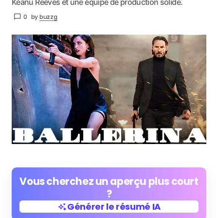
Keanu Reeves et une équipe de production solide.
0
by
buzzg
Vous cherchez un aperçu plus court
?
Générer le résumé IA