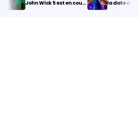
John Wick 5 est en cours
la date de sorti
de développement
casting et l’in