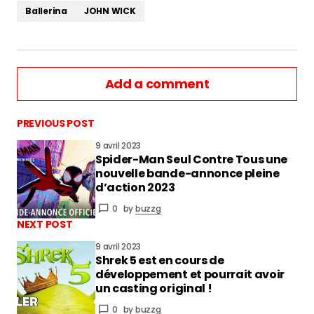
Ballerina
JOHN WICK
Add a comment
PREVIOUS POST
9 avril 2023
Spider-Man Seul Contre Tous une
vous connecter
nouvelle bande-annonce pleine
d’action 2023
0
by
buzzg
NEXT POST
9 avril 2023
Shrek 5 est en cours de
développement et pourrait avoir
un casting original !
0
by
buzzg