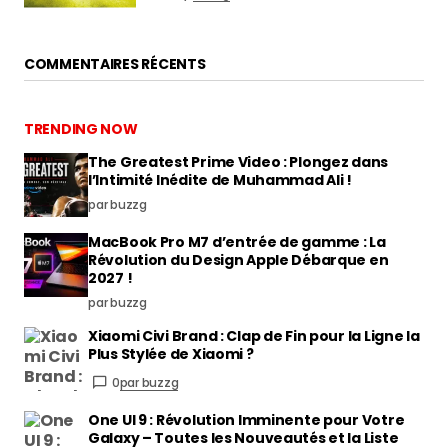
COMMENTAIRES RÉCENTS
TRENDING NOW
The Greatest Prime Video : Plongez dans
l’Intimité Inédite de Muhammad Ali !
par buzzg
MacBook Pro M7 d’entrée de gamme : La
Révolution du Design Apple Débarque en
2027 !
par buzzg
Xiaomi Civi Brand : Clap de Fin pour la Ligne la
Plus Stylée de Xiaomi ?
0
par buzzg
One UI 9 : Révolution Imminente pour Votre
Galaxy – Toutes les Nouveautés et la Liste