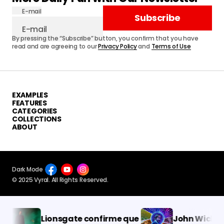
E-mail
Subscribe
By pressing the “Subscribe” button, you confirm that you have
read and are agreeing to our
Privacy Policy
and
Terms of Use
EXAMPLES
FEATURES
CATEGORIES
COLLECTIONS
ABOUT
Dark Mode
© 2025 Vyral. All Rights Reserved.
Lionsgate confirme que
John Wick 4 arri