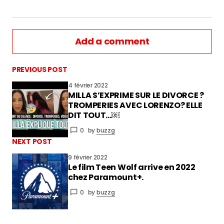
Add a comment
PREVIOUS POST
4 février 2022
MILLA S’EXPRIME SUR LE DIVORCE ?
vous connecter
TROMPERIES AVEC LORENZO? ELLE
DIT TOUT…￼
0
by
buzzg
NEXT POST
9 février 2022
Le film Teen Wolf arrive en 2022
chez Paramount+.
0
by
buzzg