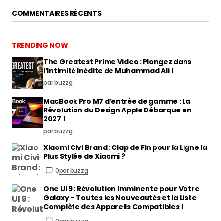
COMMENTAIRES RÉCENTS
TRENDING NOW
The Greatest Prime Video : Plongez dans
l’Intimité Inédite de Muhammad Ali !
par buzzg
MacBook Pro M7 d’entrée de gamme : La
Révolution du Design Apple Débarque en
2027 !
par buzzg
Xiaomi Civi Brand : Clap de Fin pour la Ligne la
Plus Stylée de Xiaomi ?
0
par buzzg
One UI 9 : Révolution Imminente pour Votre
Galaxy – Toutes les Nouveautés et la Liste
Complète des Appareils Compatibles !
0
par buzzg