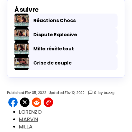
À suivre
Réactions Chocs
Dispute Explosive
Milla révèle tout
Crise de couple
Published:
Fév 05, 2022
Updated:
Fév 12, 2022
0
by
buzzg
LORENZO
MARVIN
MILLA