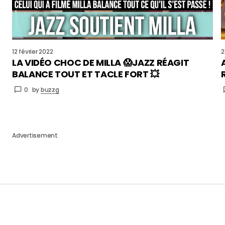
12 février 2022
2
LA VIDÉO CHOC DE MILLA 😱JAZZ RÉAGIT
BALANCE TOUT ET TACLE FORT 💥
0
by
buzzg
Advertisement