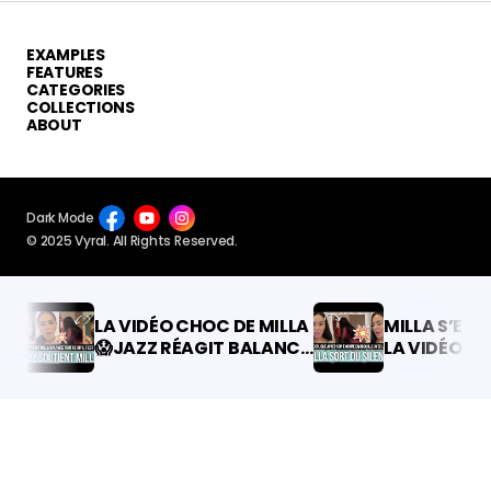
By pressing the “Subscribe” button, you confirm that you have
read and are agreeing to our
Privacy Policy
and
Terms of Use
EXAMPLES
FEATURES
CATEGORIES
COLLECTIONS
ABOUT
Dark Mode
© 2025 Vyral. All Rights Reserved.
LA VIDÉO CHOC DE MILLA
MILLA S’EXPLI
😱JAZZ RÉAGIT BALANCE
LA VIDÉO CHO
TOUT ET TACLE FORT 💥
EMBROUILLE A