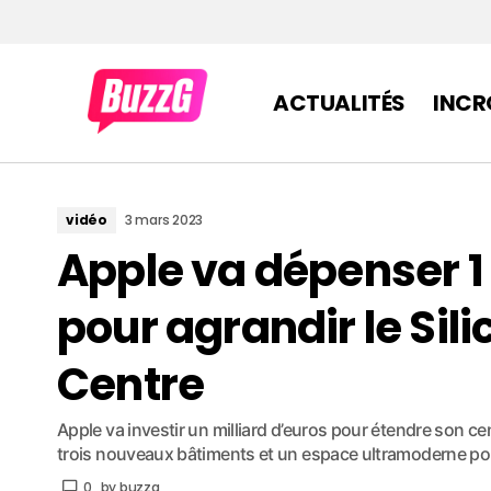
ACTUALITÉS
INCR
vidéo
3 mars 2023
Apple va dépenser 1 
pour agrandir le Sil
Centre
Apple va investir un milliard d’euros pour étendre son c
trois nouveaux bâtiments et un espace ultramoderne pour
0
by
buzzg