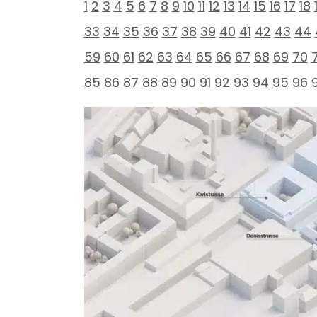
1
2
3
4
5
6
7
8
9
10
11
12
13
14
15
16
17
18
33
34
35
36
37
38
39
40
41
42
43
44
59
60
61
62
63
64
65
66
67
68
69
70
7
85
86
87
88
89
90
91
92
93
94
95
96