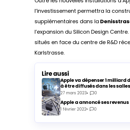
Outre les nouvelles installations d’A
l’investissement permettra la const
supplémentaires dans la
Denisstras
l’expansion du Silicon Design Centre
situés en face du centre de R&D ré
Karlstrasse.
Lire aussi
Apple va dépenser 1 milliard 
à être diffusés dans les sall
27 mars 2023
0
Apple a annoncé ses revenus 
1 février 2022
0