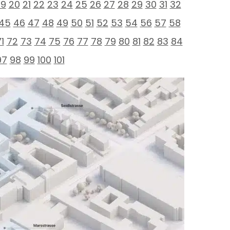
19
20
21
22
23
24
25
26
27
28
29
30
31
32
45
46
47
48
49
50
51
52
53
54
56
57
58
1
72
73
74
75
76
77
78
79
80
81
82
83
84
97
98
99
100
101