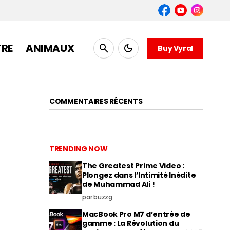
TRE
ANIMAUX
Buy Vyral
COMMENTAIRES RÉCENTS
TRENDING NOW
The Greatest Prime Video :
Plongez dans l’Intimité Inédite
de Muhammad Ali !
par buzzg
MacBook Pro M7 d’entrée de
gamme : La Révolution du