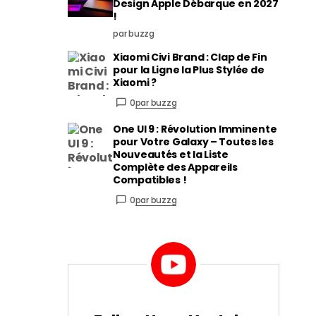
Design Apple Débarque en 2027
!
par buzzg
Xiaomi Civi Brand : Clap de Fin
pour la Ligne la Plus Stylée de
Xiaomi ?
0
par buzzg
One UI 9 : Révolution Imminente
pour Votre Galaxy – Toutes les
Nouveautés et la Liste
Complète des Appareils
Compatibles !
0
par buzzg