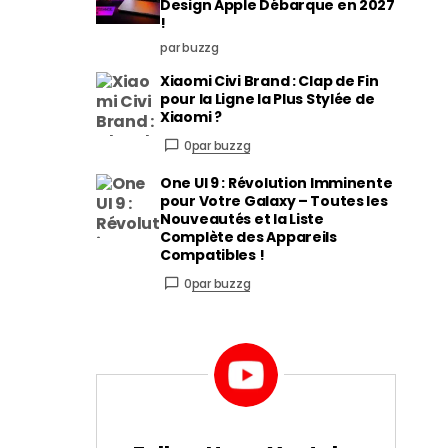
Design Apple Débarque en 2027
!
par buzzg
Xiaomi Civi Brand : Clap de Fin
pour la Ligne la Plus Stylée de
Xiaomi ?
0
par buzzg
One UI 9 : Révolution Imminente
pour Votre Galaxy – Toutes les
Nouveautés et la Liste
Complète des Appareils
Compatibles !
0
par buzzg