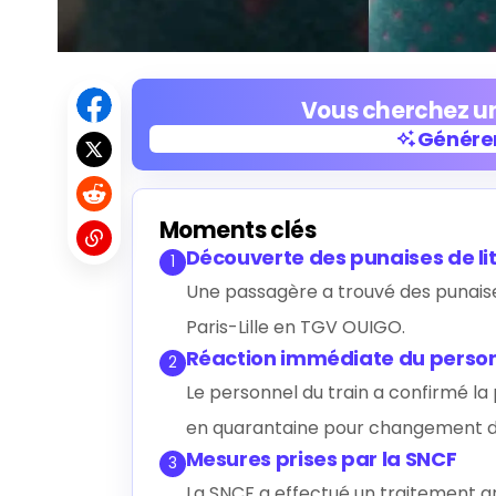
Vous cherchez un
Générer
Générer
Moments clés
Découverte des punaises de li
1
Une passagère a trouvé des punaises
Paris-Lille en TGV OUIGO.
Réaction immédiate du perso
2
Le personnel du train a confirmé la
en quarantaine pour changement de
Mesures prises par la SNCF
3
La SNCF a effectué un traitement an