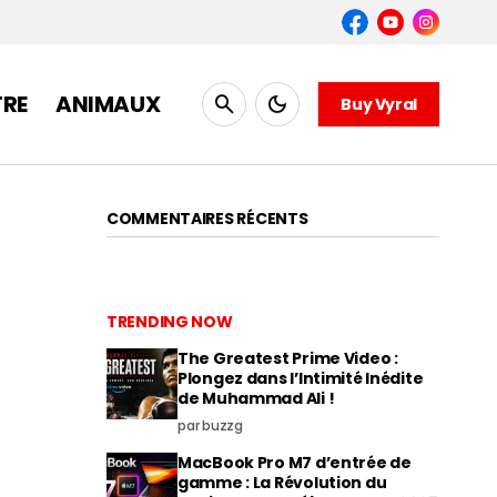
TRE
ANIMAUX
Buy Vyral
COMMENTAIRES RÉCENTS
TRENDING NOW
The Greatest Prime Video :
Plongez dans l’Intimité Inédite
de Muhammad Ali !
par buzzg
MacBook Pro M7 d’entrée de
gamme : La Révolution du