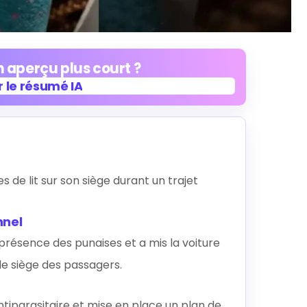
 aperçu plus court ?
 le résumé IA
 le résumé IA
t
 de lit sur son siège durant un trajet
nnel
 présence des punaises et a mis la voiture
 siège des passagers.
tiparasitaire et mise en place un plan de