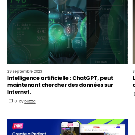
29 septembre 2023
8
Intelligence artificielle : ChatGPT, peut
maintenant chercher des données sur
Internet.
0
by
buzzg