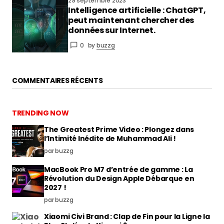
29 septembre 2023
Intelligence artificielle : ChatGPT,
peut maintenant chercher des
données sur Internet.
0
by
buzzg
COMMENTAIRES RÉCENTS
TRENDING NOW
The Greatest Prime Video : Plongez dans
l’Intimité Inédite de Muhammad Ali !
par buzzg
MacBook Pro M7 d’entrée de gamme : La
Révolution du Design Apple Débarque en
2027 !
par buzzg
Xiaomi Civi Brand : Clap de Fin pour la Ligne la