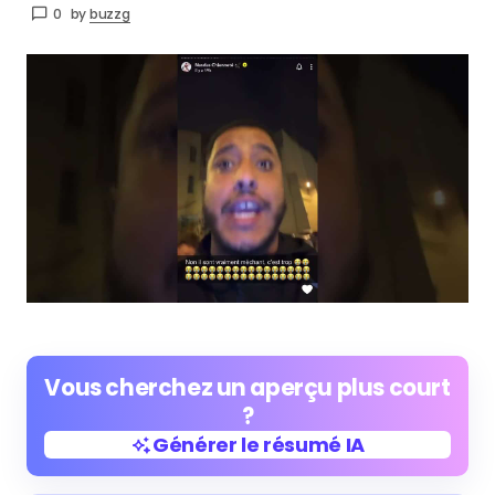
0
by
buzzg
Vous cherchez un aperçu plus court
?
Générer le résumé IA