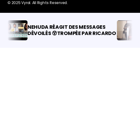
© 2025 Vyral. All Rights Reserved.
NEHUDA RÉAGIT DES
Incident à Na
MESSAGES DÉVOILÉS 😲
Vidéo D’une J
TROMPÉE PAR RICARDO
Giflant Une 
Choque Les I