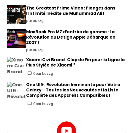
The Greatest Prime Video : Plongez dans
l’Intimité Inédite de Muhammad Ali !
par buzzg
MacBook Pro M7 d’entrée de gamme : La
Révolution du Design Apple Débarque en
2027 !
par buzzg
Xiaomi Civi Brand : Clap de Fin pour la Ligne la
Plus Stylée de Xiaomi ?
0
par buzzg
One UI 9 : Révolution Imminente pour Votre
Galaxy – Toutes les Nouveautés et la Liste
Complète des Appareils Compatibles !
0
par buzzg