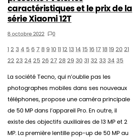
caractéristiques et le prix de la
série Xiaomi 12T
8 octobre 2022
0
1
2
3
4
5
6
7
8
9
10
11
12
13
14
15
16
17
18
19
20
21
22
23
24
25
26
27
28
29
30
31
32
33
34
35
La société Tecno, qui n’oublie pas les
photographes mobiles dans ses nouveaux
téléphones, propose une caméra principale
de 50 MP dans l’appareil Pro. En outre, il
existe des objectifs auxiliaires de 13 MP et 2
MP. La première lentille pop-up de 50 MP au