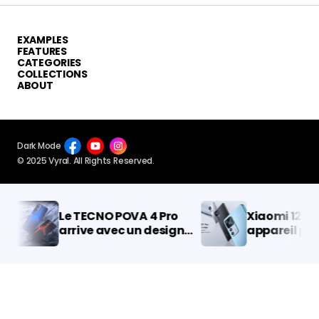
EXAMPLES
FEATURES
CATEGORIES
COLLECTIONS
ABOUT
Dark Mode
© 2025 Vyral. All Rights Reserved.
Le TECNO POVA 4 Pro
Xiaomi 12T Pro
arrive avec un design
appareil photo
provocateur
MP présenté ! V
caractéristique
prix de la séri
12T