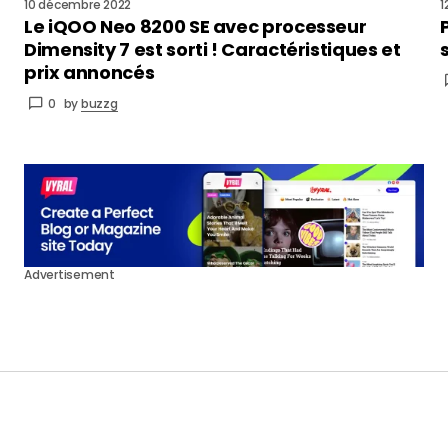
10 décembre 2022
1
Le iQOO Neo 8200 SE avec processeur
Dimensity 7 est sorti ! Caractéristiques et
prix annoncés
0
by
buzzg
Advertisement