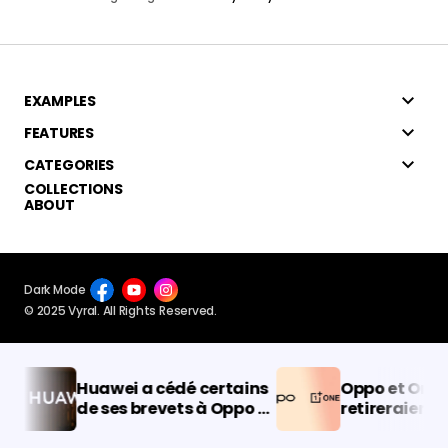
EXAMPLES
FEATURES
CATEGORIES
COLLECTIONS
ABOUT
Dark Mode
© 2025 Vyral. All Rights Reserved.
Huawei a cédé certains
Oppo et OnePlu
de ses brevets à Oppo et
retireraient de
Samsung pour gagner
pays européens