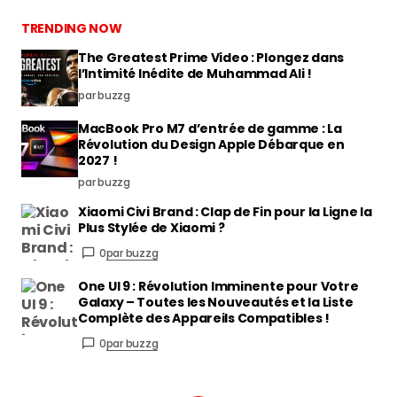
TRENDING NOW
The Greatest Prime Video : Plongez dans
l’Intimité Inédite de Muhammad Ali !
par buzzg
MacBook Pro M7 d’entrée de gamme : La
Révolution du Design Apple Débarque en
2027 !
par buzzg
Xiaomi Civi Brand : Clap de Fin pour la Ligne la
Plus Stylée de Xiaomi ?
0
par buzzg
One UI 9 : Révolution Imminente pour Votre
Galaxy – Toutes les Nouveautés et la Liste
Complète des Appareils Compatibles !
0
par buzzg