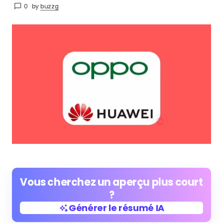
0
by
buzzg
Vous cherchez un aperçu plus court
?
Générer le résumé IA