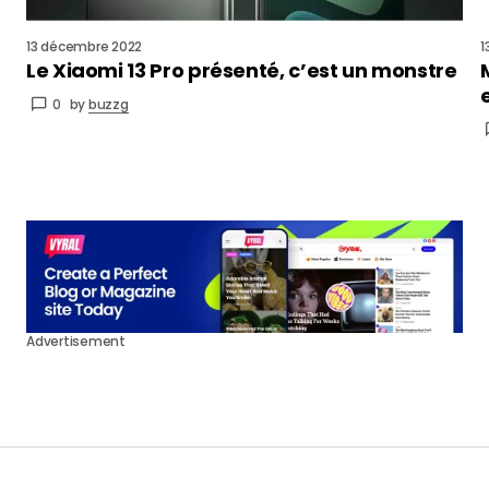
13 décembre 2022
1
Le Xiaomi 13 Pro présenté, c’est un monstre
0
by
buzzg
Advertisement