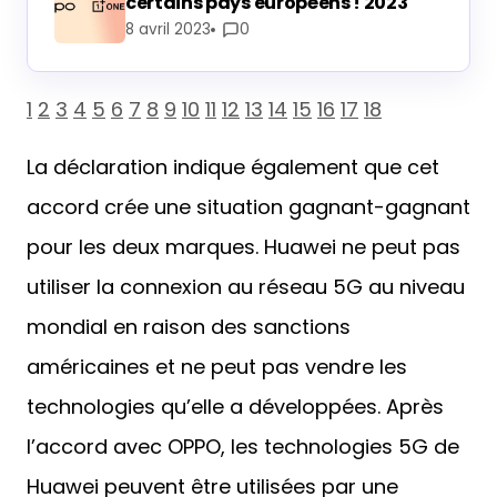
certains pays européens ! 2023
8 avril 2023
0
1
2
3
4
5
6
7
8
9
10
11
12
13
14
15
16
17
18
La déclaration indique également que cet
accord crée une situation gagnant-gagnant
pour les deux marques. Huawei ne peut pas
utiliser la connexion au réseau 5G au niveau
mondial en raison des sanctions
américaines et ne peut pas vendre les
technologies qu’elle a développées. Après
l’accord avec OPPO, les technologies 5G de
Huawei peuvent être utilisées par une