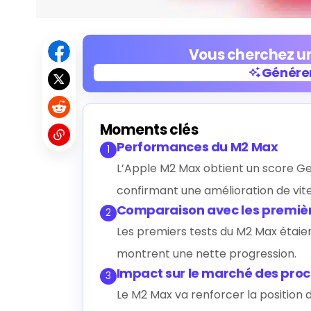
Vous cherchez un
Générer
Générer
Moments clés
Performances du M2 Max
1
L’Apple M2 Max obtient un score Ge
confirmant une amélioration de vit
Comparaison avec les premièr
2
Les premiers tests du M2 Max étaie
montrent une nette progression.
Impact sur le marché des pro
3
Le M2 Max va renforcer la position 