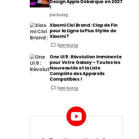
Design Apple Débarque en 2027
!
par buzzg
Xiaomi Civi Brand : Clap de Fin
pour la Ligne la Plus Stylée de
Xiaomi ?
0
par buzzg
One UI 9 : Révolution Imminente
pour Votre Galaxy – Toutes les
Nouveautés et la Liste
Complète des Appareils
Compatibles !
0
par buzzg