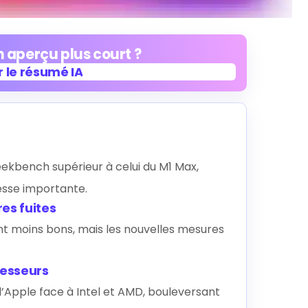
 aperçu plus court ?
 le résumé IA
 le résumé IA
ekbench supérieur à celui du M1 Max,
esse importante.
es fuites
nt moins bons, mais les nouvelles mesures
cesseurs
d’Apple face à Intel et AMD, bouleversant