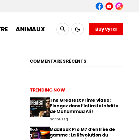
TRE
ANIMAUX
Buy Vyral
COMMENTAIRES RÉCENTS
TRENDING NOW
The Greatest Prime Video :
Plongez dans l’Intimité Inédite
de Muhammad Ali !
par buzzg
MacBook Pro M7 d’entrée de
gamme : La Révolution du