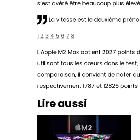
s’est avéré être beaucoup plus élevé
La vitesse est le deuxième préno
1
2
3
4
5
6
7
8
L’Apple M2 Max obtient 2027 points da
utilisant tous les cœurs dans le test, 
comparaison, il convient de noter qu
respectivement 1787 et 12826 point
Lire aussi