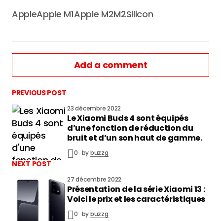
Apple
Apple M1
Apple M2
M2
Silicon
Add a comment
PREVIOUS POST
23 décembre 2022
Le Xiaomi Buds 4 sont équipés
vous connecter
d’une fonction de réduction du
bruit et d’un son haut de gamme.
0
by
buzzg
NEXT POST
27 décembre 2022
Présentation de la série Xiaomi 13 :
Voici le prix et les caractéristiques
0
by
buzzg