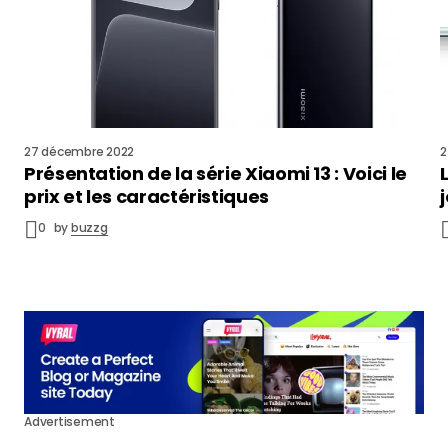
27 décembre 2022
2
Présentation de la série Xiaomi 13 : Voici le
prix et les caractéristiques
0
by
buzzg
Advertisement