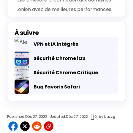
.onion avec de meilleures performances.
À suivre
VPN et IA intégrés
Sécurité Chrome iOS
Sécurité Chrome Critique
Bug Favoris Safari
Published:
Déc 27, 2022
Updated:
Déc 27, 2022
0
by
buzzg