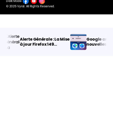
Dark Mode
© 2025 Vyral. All Rights Reserved.
Alerte Générale : La Mise
Google annonc
à jour Firefox 149
nouvelles
Révolutionne la
fonctionnalité
Navigation avec VPN
Chrome pour iP
Gratuit et IA !
iPad