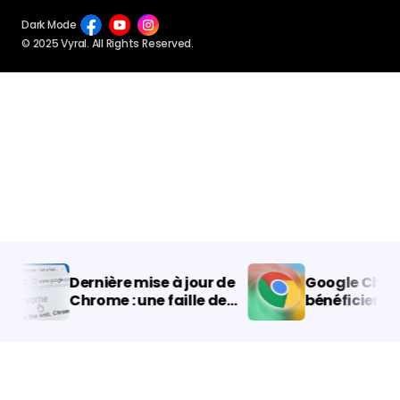
Dark Mode
© 2025 Vyral. All Rights Reserved.
Dernière mise à jour de
Google Chrom
Chrome : une faille de
bénéficiera de 
sécurité critique
du mode d’éco
comblée, installez-la
d’énergie !
immédiatement !