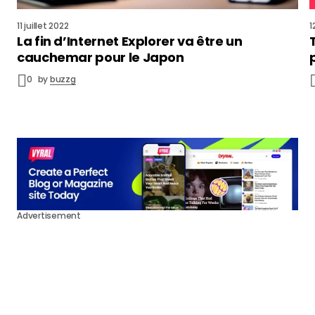
11 juillet 2022
1
La fin d’Internet Explorer va être un
cauchemar pour le Japon
0
by
buzzg
Advertisement