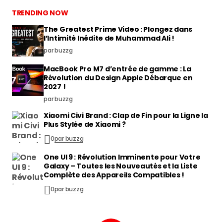
TRENDING NOW
The Greatest Prime Video : Plongez dans
l’Intimité Inédite de Muhammad Ali !
par buzzg
MacBook Pro M7 d’entrée de gamme : La
Révolution du Design Apple Débarque en
2027 !
par buzzg
Xiaomi Civi Brand : Clap de Fin pour la Ligne la
Plus Stylée de Xiaomi ?
0
par buzzg
One UI 9 : Révolution Imminente pour Votre
Galaxy – Toutes les Nouveautés et la Liste
Complète des Appareils Compatibles !
0
par buzzg