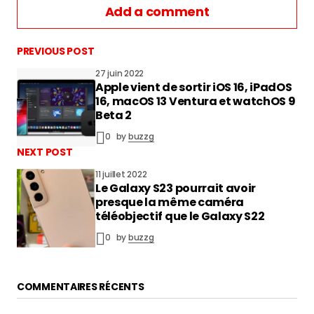
Add a comment
PREVIOUS POST
27 juin 2022
Apple vient de sortir iOS 16, iPadOS
vous connecter
16, macOS 13 Ventura et watchOS 9
Beta 2
0
by
buzzg
NEXT POST
11 juillet 2022
Le Galaxy S23 pourrait avoir
presque la même caméra
téléobjectif que le Galaxy S22
0
by
buzzg
COMMENTAIRES RÉCENTS