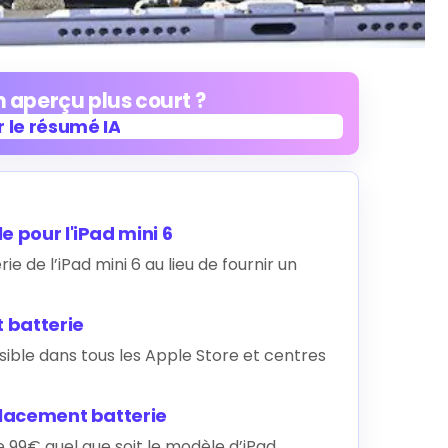
 aperçu plus court ?
 le résumé IA
 le résumé IA
 pour l'iPad mini 6
 de l’iPad mini 6 au lieu de fournir un
 batterie
ible dans tous les Apple Store et centres
placement batterie
99€ quel que soit le modèle d’iPad.