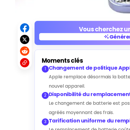
Vous cherchez un
Générer
Générer
Moments clés
Changement de politique Apple
1
Apple remplace désormais la batterie
nouvel appareil.
Disponibilité du remplacement
2
Le changement de batterie est poss
agréés moyennant des frais.
Tarification uniforme du rem
3
Le remplacement de batterie coûte 