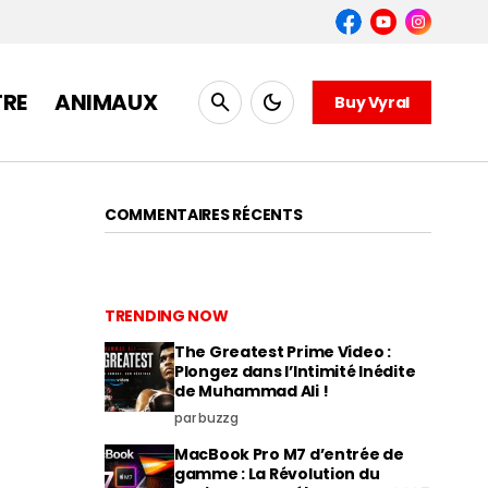
TRE
ANIMAUX
Buy Vyral
COMMENTAIRES RÉCENTS
TRENDING NOW
The Greatest Prime Video :
Plongez dans l’Intimité Inédite
de Muhammad Ali !
par buzzg
MacBook Pro M7 d’entrée de
gamme : La Révolution du