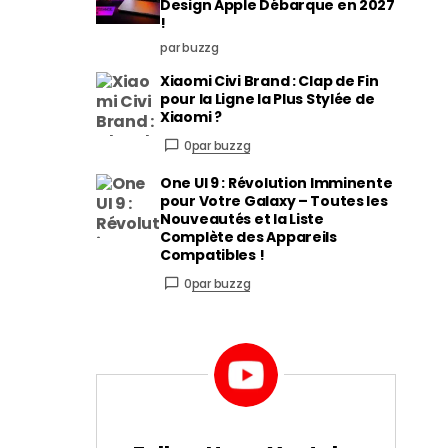
Design Apple Débarque en 2027
!
par buzzg
Xiaomi Civi Brand : Clap de Fin
pour la Ligne la Plus Stylée de
Xiaomi ?
0
par buzzg
One UI 9 : Révolution Imminente
pour Votre Galaxy – Toutes les
Nouveautés et la Liste
Complète des Appareils
Compatibles !
0
par buzzg