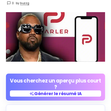
0
by
buzzg
Vous cherchez un aperçu plus court
?
Générer le résumé IA