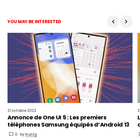
YOU MAY BE INTERESTED
21 octobre 2022
2
Annonce de One UI 5 : Les premiers
téléphones Samsung équipés d’Android 13
0
by
buzzg