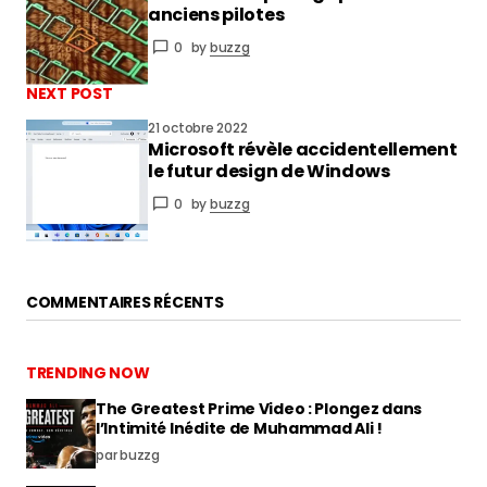
anciens pilotes
0
by
buzzg
NEXT POST
21 octobre 2022
Microsoft révèle accidentellement
le futur design de Windows
0
by
buzzg
COMMENTAIRES RÉCENTS
TRENDING NOW
The Greatest Prime Video : Plongez dans
l’Intimité Inédite de Muhammad Ali !
par buzzg