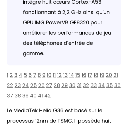
intègre huit cœurs Cortex-A53
fonctionnant à 2,2 GHz ainsi qu'un
GPU IMG PowerVR GE8320 pour
améliorer les performances de jeu
des téléphones d’entrée de
gamme.
1
2
3
4
5
6
7
8
9
10
11
12
13
14
15
16
17
18
19
20
21
22
23
24
25
26
27
28
29
30
31
32
33
34
35
36
37
38
39
40
41
42
Le MediaTek Helio G36 est basé sur le
processus 12nm de TSMC. Il possède huit