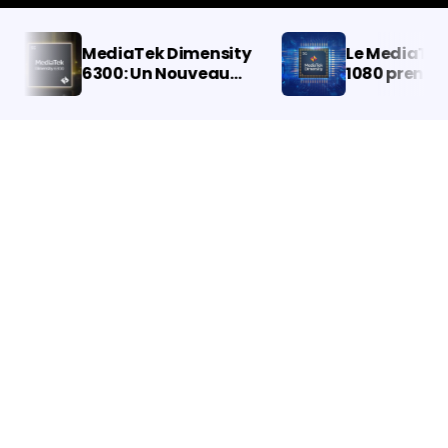
MediaTek Dimensity
Le MediaTek D
6300: Un Nouveau
1080 prendra 
Processeur pour les
un appareil ph
Téléphones Budget
200 MP