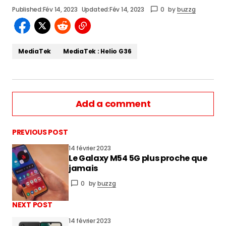
Published:
Fév 14, 2023
Updated:
Fév 14, 2023
0
by
buzzg
MediaTek
MediaTek : Helio G36
Add a comment
PREVIOUS POST
14 février 2023
Le Galaxy M54 5G plus proche que
vous connecter
jamais
0
by
buzzg
NEXT POST
14 février 2023