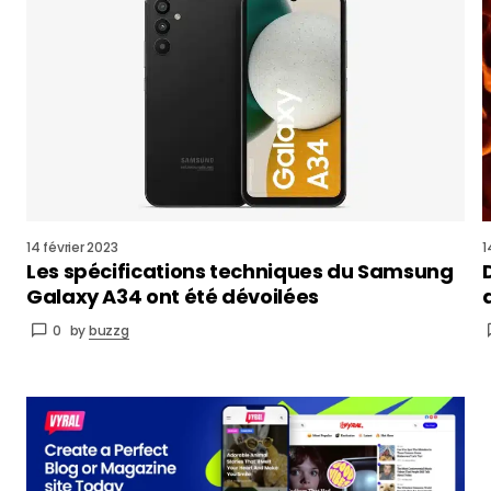
14 février 2023
1
Les spécifications techniques du Samsung
Galaxy A34 ont été dévoilées
0
by
buzzg