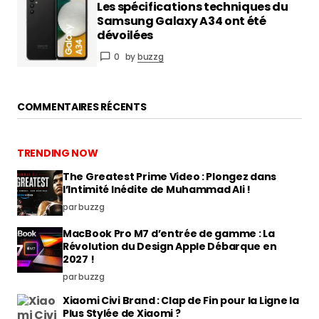
Les spécifications techniques du
Samsung Galaxy A34 ont été
dévoilées
0
by
buzzg
COMMENTAIRES RÉCENTS
TRENDING NOW
The Greatest Prime Video : Plongez dans
l’Intimité Inédite de Muhammad Ali !
par buzzg
MacBook Pro M7 d’entrée de gamme : La
Révolution du Design Apple Débarque en
2027 !
par buzzg
Xiaomi Civi Brand : Clap de Fin pour la Ligne la
Plus Stylée de Xiaomi ?