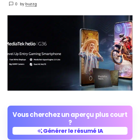
0
by
buzzg
Vous cherchez un aperçu plus court
?
Générer le résumé IA