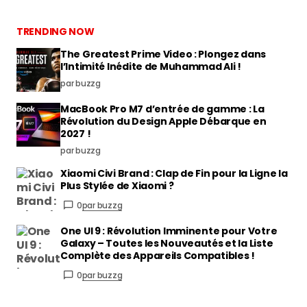
TRENDING NOW
The Greatest Prime Video : Plongez dans
l’Intimité Inédite de Muhammad Ali !
par buzzg
MacBook Pro M7 d’entrée de gamme : La
Révolution du Design Apple Débarque en
2027 !
par buzzg
Xiaomi Civi Brand : Clap de Fin pour la Ligne la
Plus Stylée de Xiaomi ?
0
par buzzg
One UI 9 : Révolution Imminente pour Votre
Galaxy – Toutes les Nouveautés et la Liste
Complète des Appareils Compatibles !
0
par buzzg