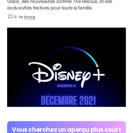
Glace, des nouveautés comme The Rescue, et des
exclusivités festives pour toute la famille.
0
by
buzzg
Vous cherchez un aperçu plus court