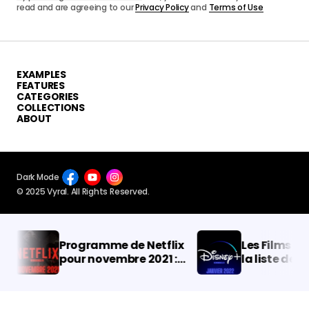
read and are agreeing to our
Privacy Policy
and
Terms of Use
EXAMPLES
FEATURES
CATEGORIES
COLLECTIONS
ABOUT
Dark Mode
© 2025 Vyral. All Rights Reserved.
Programme de Netflix
Les Films Disn
pour novembre 2021 :
la liste des ar
Nouveautés des Films
janvier 2022