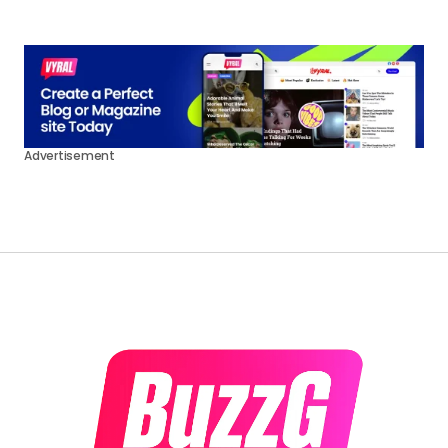
La saison 5 de Stranger Things sera-t-elle
diffusée chaque semaine ? La réponse
attendue est arrivée
0
by
buzzg
Advertisement