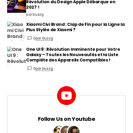
The Greatest Prime Video : Plongez dans
l’Intimité Inédite de Muhammad Ali !
par buzzg
MacBook Pro M7 d’entrée de gamme : La
Révolution du Design Apple Débarque en
2027 !
par buzzg
Xiaomi Civi Brand : Clap de Fin pour la Ligne la
Plus Stylée de Xiaomi ?
0
par buzzg
One UI 9 : Révolution Imminente pour Votre
Galaxy – Toutes les Nouveautés et la Liste
Complète des Appareils Compatibles !
0
par buzzg