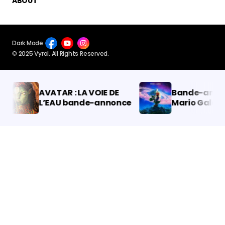
EXAMPLES
FEATURES
CATEGORIES
COLLECTIONS
ABOUT
Dark Mode
© 2025 Vyral. All Rights Reserved.
AVATAR : LA VOIE DE
Bande-annon
L’EAU bande-annonce
Mario Galaxy 
dévoile enfin
date de sorti