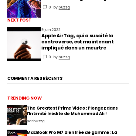
PREVIOUS POST
5 juin 2022
John Wick 4 arrive : voici la date de
vous connecter
sortie, le casting et l’intrigue
0
by
buzzg
NEXT POST
9 juin 2022
Apple AirTag, qui a suscité la
controverse, est maintenant
impliqué dans un meurtre
0
by
buzzg
COMMENTAIRES RÉCENTS
TRENDING NOW