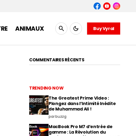
TRE
ANIMAUX
Buy Vyral
COMMENTAIRES RÉCENTS
TRENDING NOW
The Greatest Prime Video :
Plongez dans l’Intimité Inédite
de Muhammad Ali !
par buzzg
MacBook Pro M7 d’entrée de
gamme : La Révolution du