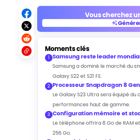
Vous cherchez un
Générer
Générer
Moments clés
Samsung reste leader mondia
1
Samsung a dominé le marché du sm
Galaxy S22 et S21 FE.
Processeur Snapdragon 8 Gen
2
Le Galaxy S23 Ultra sera équipé du
performances haut de gamme.
Configuration mémoire et st
3
Le téléphone offrira 8 Go de RAM e
256 Go.