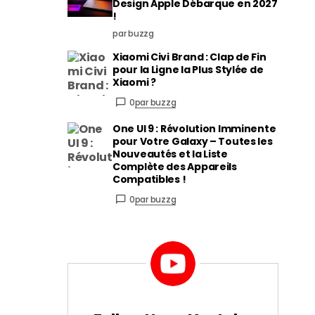
Design Apple Débarque en 2027
!
par buzzg
Xiaomi Civi Brand : Clap de Fin
pour la Ligne la Plus Stylée de
Xiaomi ?
0
par buzzg
One UI 9 : Révolution Imminente
pour Votre Galaxy – Toutes les
Nouveautés et la Liste
Complète des Appareils
Compatibles !
0
par buzzg