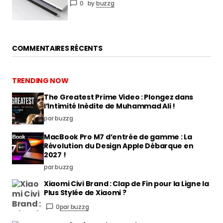
0
by
buzzg
COMMENTAIRES RÉCENTS
TRENDING NOW
The Greatest Prime Video : Plongez dans
l’Intimité Inédite de Muhammad Ali !
par buzzg
MacBook Pro M7 d’entrée de gamme : La
Révolution du Design Apple Débarque en
2027 !
par buzzg
Xiaomi Civi Brand : Clap de Fin pour la Ligne la
Plus Stylée de Xiaomi ?
0
par buzzg