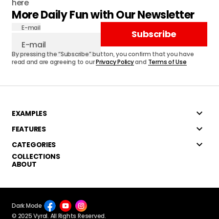
here
More Daily Fun with Our Newsletter
E-mail
Subscribe
By pressing the “Subscribe” button, you confirm that you have
read and are agreeing to our
Privacy Policy
and
Terms of Use
EXAMPLES
FEATURES
CATEGORIES
COLLECTIONS
ABOUT
Dark Mode
© 2025 Vyral. All Rights Reserved.